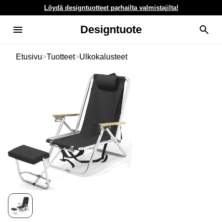
Löydä designtuotteet parhailta valmistajilta!
Designtuote
Etusivu
>
Tuotteet
>
Ulkokalusteet