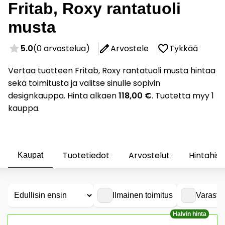
Fritab, Roxy rantatuoli
musta
5.0
(0 arvostelua)
Arvostele
Tykkää
Vertaa tuotteen Fritab, Roxy rantatuoli musta hintaa
sekä toimitusta ja valitse sinulle sopivin
designkauppa. Hinta alkaen
118,00 €
. Tuotetta myy 1
kauppa.
Tuotetiedot
Arvostelut
Hintahist
Kaupat
Ilmainen toimitus
Varasto
Halvin hinta