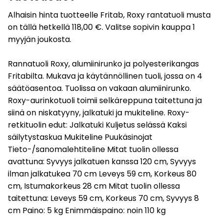
Alhaisin hinta tuotteelle Fritab, Roxy rantatuoli musta
on tällä hetkellä 118,00 €. Valitse sopivin kauppa 1
myyjän joukosta.
Rannatuoli Roxy, alumiinirunko ja polyesterikangas
Fritabilta. Mukava ja käytännöllinen tuoli, jossa on 4
säätöasentoa. Tuolissa on vakaan alumiinirunko.
Roxy-aurinkotuoli toimii selkäreppuna taitettuna ja
siinä on niskatyyny, jalkatuki ja mukiteline. Roxy-
retkituolin edut: Jalkatuki Kuljetus selässä Kaksi
säilytystaskua Mukiteline Puukäsinojat
Tieto-/sanomalehtiteline Mitat tuolin ollessa
avattuna: Syvyys jalkatuen kanssa 120 cm, Syvyys
ilman jalkatukea 70 cm Leveys 59 cm, Korkeus 80
cm, Istumakorkeus 28 cm Mitat tuolin ollessa
taitettuna: Leveys 59 cm, Korkeus 70 cm, Syvyys 8
cm Paino: 5 kg Enimmäispaino: noin 110 kg