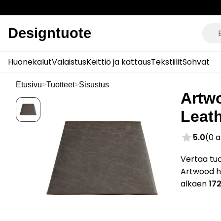
Designtuote
Huonekalut
Valaistus
Keittiö ja kattaus
Tekstiilit
Sohvat
Etusivu
>
Tuotteet
>
Sisustus
Artw
Leat
5.0
(0 
Vertaa tu
Artwood hi
alkaen
17