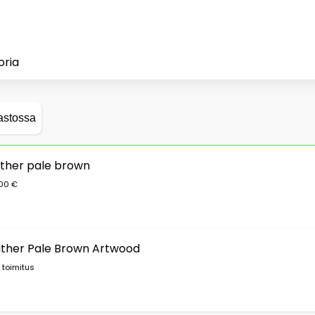
oria
astossa
ather pale brown
,00 €
ather Pale Brown Artwood
 toimitus