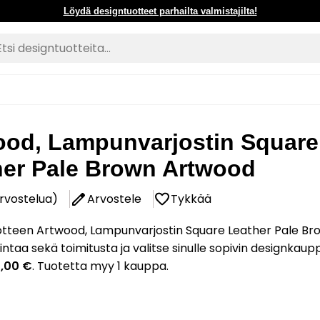
Löydä designtuotteet parhailta valmistajilta!
ood, Lampunvarjostin Square
her Pale Brown Artwood
arvostelua)
Arvostele
Tykkää
otteen Artwood, Lampunvarjostin Square Leather Pale Br
ntaa sekä toimitusta ja valitse sinulle sopivin designkaup
2,00 €
. Tuotetta myy 1 kauppa.