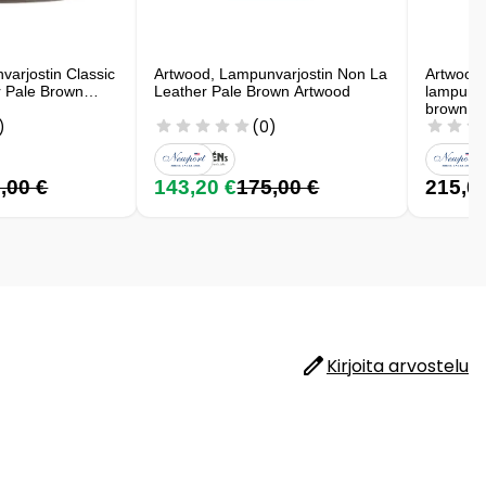
arjostin Classic
Artwood, Lampunvarjostin Non La
Artwood
 Pale Brown
Leather Pale Brown Artwood
lampunva
brown
)
(0)
,00 €
143,20 €
175,00 €
215,0
Kirjoita arvostelu