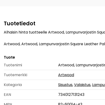
Tuotetiedot
Alhaisin hinta tuotteelle Artwood, Lampunvarjostin Squa
Artwood, Artwood, Lampunvarjostin Square Leather Pale 
Tuote
Tuotenimi
Artwood, Lampunvarjosti
Tuotemerkki
Artwood
Kategoria
Sisustus
,
Valaistus
,
Lampun
EAN
7340127131243
MPN
82-60014-43