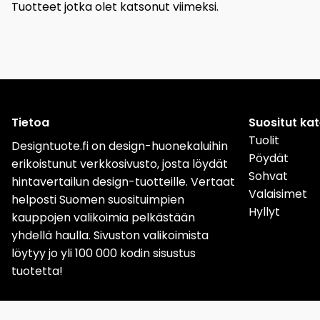
Tuotteet jotka olet katsonut viimeksi.
Tietoa
Suositut ka
Tuolit
Designtuote.fi on design-huonekaluihin
Pöydät
erikoistunut verkkosivusto, josta löydät
Sohvat
hintavertailun design-tuotteille. Vertaat
Valaisimet
helposti Suomen suosituimpien
Hyllyt
kauppojen valikoimia pelkästään
yhdellä haulla. Sivuston valikoimista
löytyy jo yli 100 000 kodin sisustus
tuotetta!