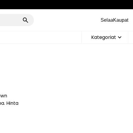
Selaa
Kaupat
Kategoriat
own
pa. Hinta