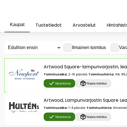
Tuotetiedot
Arvostelut
Hintahist
Kaupat
Ilmainen toimitus
Var
Artwood Square-lampunvarjostin, le
Toimitusaika:
2-15 päivää
Toimitushinta:
Alk. 85
Varastossa
Nopea toimitus
Artwood, Lampunvarjostin Square Le
Toimitusaika:
1-4 päivää
Toimitushinta:
Ilmainen
Varastossa
Nopea toimitus