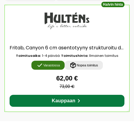
Halvin hinta
Fritab, Canyon 6 cm asentotyyny strukturoitu dralon Denimin sininen
Toimitusaika:
1-4 päivää
Toimitushinta:
Ilmainen toimitus
Varastossa
Nopea toimitus
62,00 €
73,00 €
Kauppaan