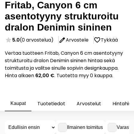
Fritab, Canyon 6 cm
asentotyyny strukturoitu
dralon Denimin sininen
5.0
(0 arvostelua)
Arvostele
Tykkää
Vertaa tuotteen Fritab, Canyon 6 cm asentotyyny
strukturoitu dralon Denimin sininen hintaa sekä
toimitusta ja valitse sinulle sopivin designkauppa.
Hinta alkaen
62,00 €
. Tuotetta myy 0 kauppa.
Tuotetiedot
Arvostelut
Hintahist
Kaupat
Ilmainen toimitus
Varasto