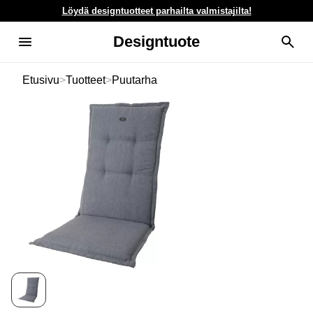
Löydä designtuotteet parhailta valmistajilta!
Designtuote
Etusivu
>
Tuotteet
>
Puutarha