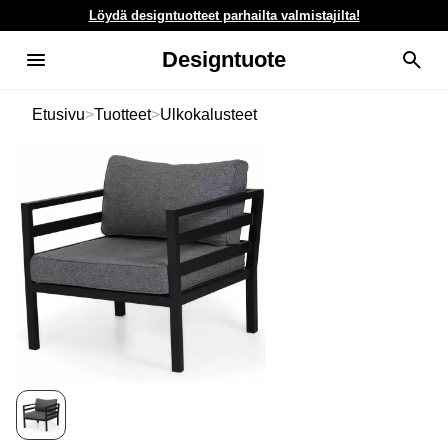
Löydä designtuotteet parhailta valmistajilta!
Designtuote
Etusivu
>
Tuotteet
>
Ulkokalusteet