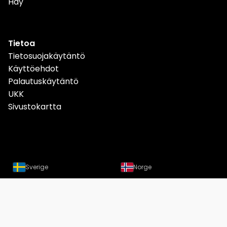
Hay
Tietoa
Tietosuojakäytäntö
Käyttöehdot
Palautuskäytäntö
UKK
Sivustokartta
Sverige
Norge
Danmark
Deutschland
Österreich
Schweiz