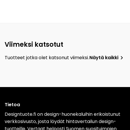
Viimeksi katsotut
Tuotteet jotka olet katsonut viimeksi.
Näytä kaikki
Tietoa
Designtuote.fi on design-huonekaluihin erikoistunut
verkkosivusto, josta löydät hintavertailun design-
tuotteille. Vertaat helposti Suomen suosituimpien