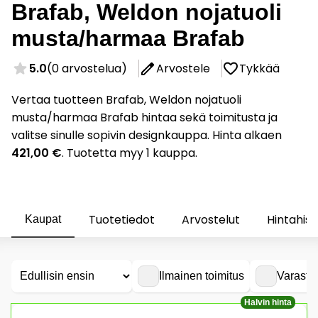
Brafab, Weldon nojatuoli
musta/harmaa Brafab
5.0
(0 arvostelua)
Arvostele
Tykkää
Vertaa tuotteen Brafab, Weldon nojatuoli
musta/harmaa Brafab hintaa sekä toimitusta ja
valitse sinulle sopivin designkauppa. Hinta alkaen
421,00 €
. Tuotetta myy 1 kauppa.
Tuotetiedot
Arvostelut
Hintahist
Kaupat
Ilmainen toimitus
Varasto
Halvin hinta