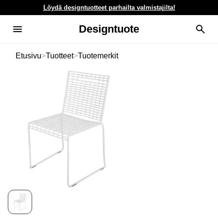
Löydä designtuotteet parhailta valmistajilta!
Designtuote
Etusivu
>
Tuotteet
>
Tuotemerkit