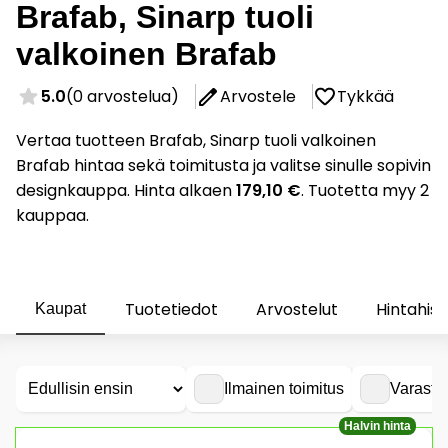
Brafab, Sinarp tuoli
valkoinen Brafab
5.0
(0 arvostelua)
Arvostele
Tykkää
Vertaa tuotteen Brafab, Sinarp tuoli valkoinen
Brafab hintaa sekä toimitusta ja valitse sinulle sopivin
designkauppa. Hinta alkaen
179,10 €
. Tuotetta myy 2
kauppaa.
Tuotetiedot
Arvostelut
Hintahist
Kaupat
Ilmainen toimitus
Varasto
Halvin hinta