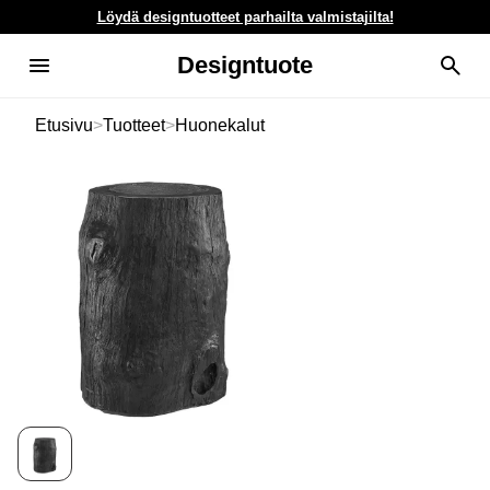
Löydä designtuotteet parhailta valmistajilta!
Designtuote
Etusivu
>
Tuotteet
>
Huonekalut