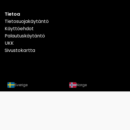
Tietoa
Tietosuojakäytäntö
Käyttöehdot
Palautuskäytäntö
UKK
Sivustokartta
Sverige
Norge
Danmark
Deutschland
Österreich
Schweiz
Suomi