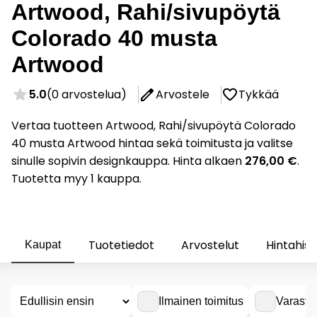
Artwood, Rahi/sivupöytä
Colorado 40 musta
Artwood
5.0
(0 arvostelua)
Arvostele
Tykkää
Vertaa tuotteen Artwood, Rahi/sivupöytä Colorado
40 musta Artwood hintaa sekä toimitusta ja valitse
sinulle sopivin designkauppa. Hinta alkaen
276,00 €
.
Tuotetta myy 1 kauppa.
Tuotetiedot
Arvostelut
Hintahist
Kaupat
Ilmainen toimitus
Varasto