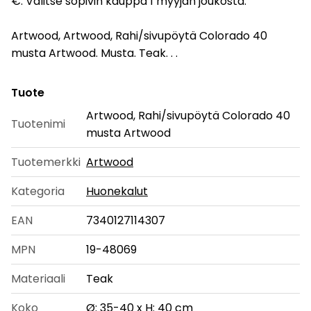
€. Valitse sopivin kauppa 1 myyjän joukosta.
Artwood, Artwood, Rahi/sivupöytä Colorado 40
musta Artwood. Musta. Teak. . .
Tuote
Artwood, Rahi/sivupöytä Colorado 40
Tuotenimi
musta Artwood
Tuotemerkki
Artwood
Kategoria
Huonekalut
EAN
7340127114307
MPN
19-48069
Materiaali
Teak
Koko
Ø: 35-40 x H: 40 cm