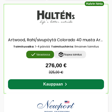
Halvin hinta
Artwood, Rahi/sivupöytä Colorado 40 musta Artwood
Toimitusaika:
1-4 päivää
Toimitushinta:
Ilmainen toimitus
Varastossa
Nopea toimitus
276,00 €
325,00 €
Kauppaan