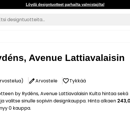
Löydä designtuotteet parhailta valmistajilta!
déns, Avenue Lattiavalaisin
arvostelua)
Arvostele
Tykkää
tteen by Rydéns, Avenue Lattiavalaisin Kulta hintaa sekä
 ja valitse sinulle sopivin designkauppa. Hinta alkaen
243,
myy 0 kauppa.