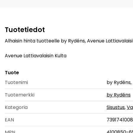
Tuotetiedot
Alhaisin hinta tuotteelle by Rydéns, Avenue Lattiavalais
Avenue Lattiavalaisin Kulta
Tuote
Tuotenimi
by Rydéns, 
Tuotemerkki
by Rydéns
Kategoria
Sisustus
,
Va
EAN
739174100
MPN
4100850-6