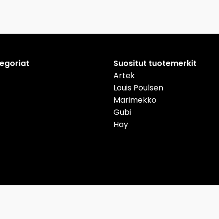
tegoriat
Suositut tuotemerkit
Artek
Louis Poulsen
Marimekko
Gubi
Hay
nmark
Deutschland
Österreich