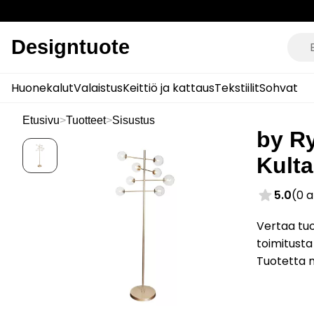
Designtuote
Huonekalut
Valaistus
Keittiö ja kattaus
Tekstiilit
Sohvat
Etusivu
>
Tuotteet
>
Sisustus
by Ry
Kulta
5.0
(0 
Vertaa tuo
toimitusta
Tuotetta 