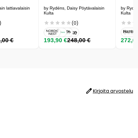
n lattiavalaisin
by Rydéns, Daisy Pöytävalaisin
by Rydén
Kulta
Kulta
)
(0)
,00 €
193,90 €
248,00 €
272,0
Kirjoita arvostelu