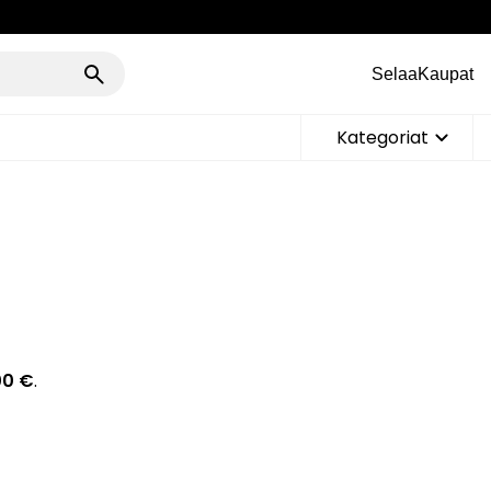
Selaa
Kaupat
Kategoriat
00 €
.