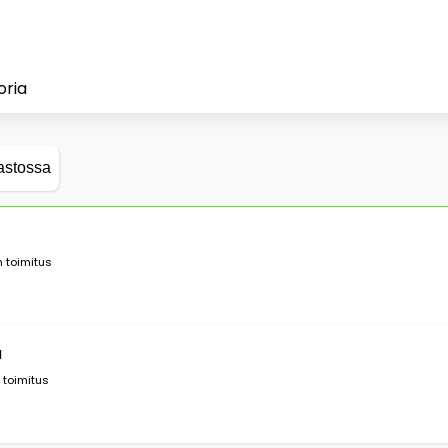
oria
astossa
 toimitus
a
 toimitus