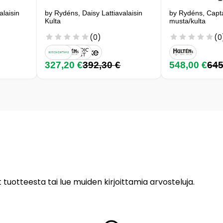
alaisin
by Rydéns, Daisy Lattiavalaisin
by Rydéns, Captai
Kulta
musta/kulta
(0)
(0
327,20 €
392,30 €
548,00 €
645
 tuotteesta tai lue muiden kirjoittamia arvosteluja.