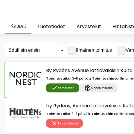
Tuotetiedot
Arvostelut
Hintahist
Kaupat
Ilmainen toimitus
Var
By Rydéns Avenue lattiavalaisin Kulta
Toimitusaika:
3-5 päivää
Toimitushinta:
Ilmainen
Varastossa
Nopea toimitus
by Rydéns, Avenue Lattiavalaisin Kult
Toimitusaika:
1-4 päivää
Toimitushinta:
Ilmainen
Ei varastossa