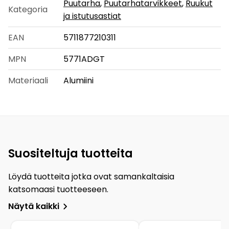
Puutarha
,
Puutarhatarvikkeet
,
Ruukut
Kategoria
ja istutusastiat
EAN
5711877210311
MPN
5771ADGT
Materiaali
Alumiini
Suositeltuja tuotteita
Löydä tuotteita jotka ovat samankaltaisia
katsomaasi tuotteeseen.
Näytä kaikki