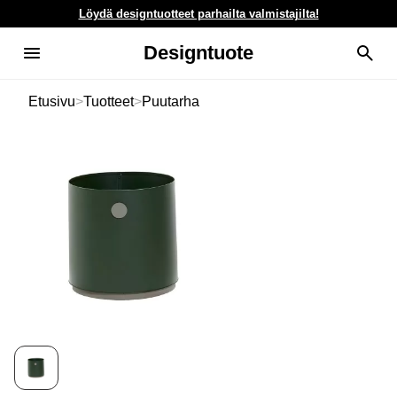
Löydä designtuotteet parhailta valmistajilta!
Designtuote
Etusivu
>
Tuotteet
>
Puutarha