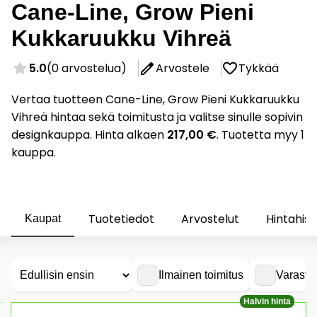
Cane-Line, Grow Pieni
Kukkaruukku Vihreä
5.0
(0 arvostelua)
Arvostele
Tykkää
Vertaa tuotteen Cane-Line, Grow Pieni Kukkaruukku
Vihreä hintaa sekä toimitusta ja valitse sinulle sopivin
designkauppa. Hinta alkaen
217,00 €
. Tuotetta myy 1
kauppa.
Tuotetiedot
Arvostelut
Hintahist
Kaupat
Ilmainen toimitus
Varasto
Halvin hinta