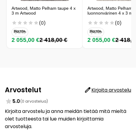
Artwood, Matto Pelham taupe 4 x
Artwood, Matto Pelham
3 m Artwood
luonnonvärinen 4 x 3 m 
(0)
(0)
2 055,00 €
2 418,00 €
2 055,00 €
2 418,0
Arvostelut
Kirjoita arvostelu
5.0
(0 arvostelua)
Kirjoita arvostelu ja anna meidän tietää mitä mieltä
olet tuotteesta tai lue muiden kirjoittamia
arvosteluja.