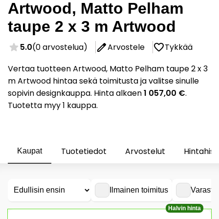
Artwood, Matto Pelham
taupe 2 x 3 m Artwood
5.0
(0 arvostelua)
Arvostele
Tykkää
Vertaa tuotteen Artwood, Matto Pelham taupe 2 x 3
m Artwood hintaa sekä toimitusta ja valitse sinulle
sopivin designkauppa. Hinta alkaen
1 057,00 €
.
Tuotetta myy 1 kauppa.
Tuotetiedot
Arvostelut
Hintahist
Kaupat
Ilmainen toimitus
Varasto
Halvin hinta