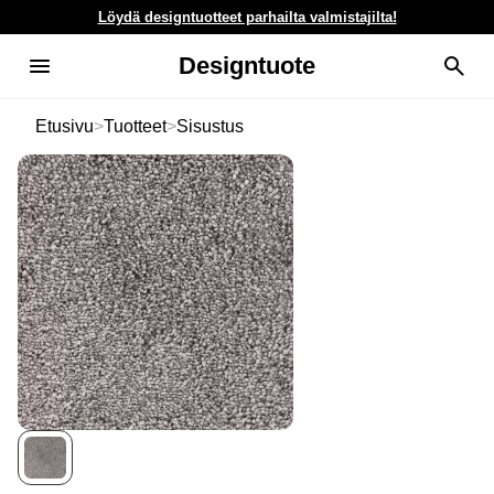
Löydä designtuotteet parhailta valmistajilta!
Designtuote
Etusivu
>
Tuotteet
>
Sisustus