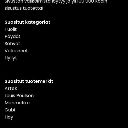
Sivuston valikoimista löytyy jo yli 100 000 kodin
sisustus tuotetta!
Suositut kategoriat
Tuolit
Pöydät
Sohvat
Valaisimet
Hyllyt
Suositut tuotemerkit
Artek
Louis Poulsen
Marimekko
Gubi
Hay