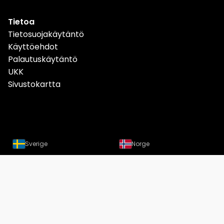
Tietoa
Tietosuojakäytäntö
Käyttöehdot
Palautuskäytäntö
UKK
Sivustokartta
Sverige
Norge
Danmark
Deutschland
Österreich
Schweiz
Suomi