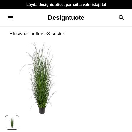
Löydä designtuotteet parhailta valmistajilta!
Designtuote
Etusivu
>
Tuotteet
>
Sisustus