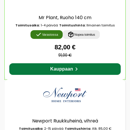
Mr Plant, Ruoho 140 cm
Toimitusaika:
1-4 päivää
Toimitushinta:
Ilmainen toimitus
Varastossa
Nopea toimitus
82,00 €
91,00 €
Kauppaan
Newport Ruukkuheinä, vihreä
Toimitusaika:
2-15 päivää
Toimitushinta:
Alk. 85,00 €