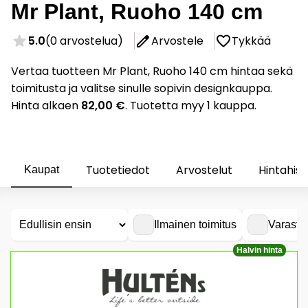
Mr Plant, Ruoho 140 cm
5.0
(0 arvostelua)
Arvostele
Tykkää
Vertaa tuotteen Mr Plant, Ruoho 140 cm hintaa sekä
toimitusta ja valitse sinulle sopivin designkauppa.
Hinta alkaen
82,00 €
. Tuotetta myy 1 kauppa.
Tuotetiedot
Arvostelut
Hintahist
Kaupat
Ilmainen toimitus
Varasto
Halvin hinta