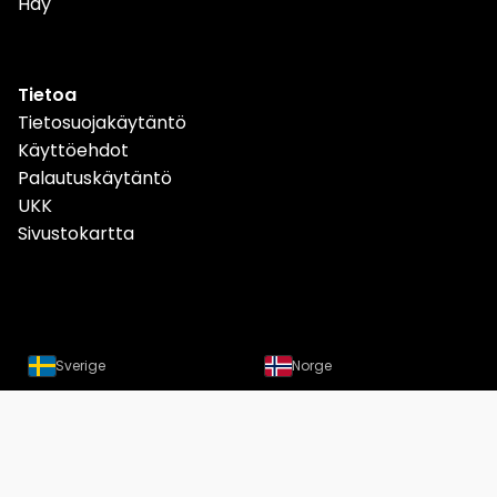
Hay
Tietoa
Tietosuojakäytäntö
Käyttöehdot
Palautuskäytäntö
UKK
Sivustokartta
Sverige
Norge
Danmark
Deutschland
Österreich
Schweiz