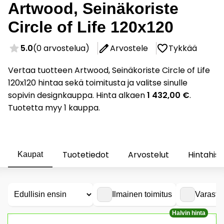
Artwood, Seinäkoriste
Circle of Life 120x120
5.0
(0 arvostelua)
Arvostele
Tykkää
Vertaa tuotteen Artwood, Seinäkoriste Circle of Life
120x120 hintaa sekä toimitusta ja valitse sinulle
sopivin designkauppa. Hinta alkaen
1 432,00 €
.
Tuotetta myy 1 kauppa.
Tuotetiedot
Arvostelut
Hintahist
Kaupat
Ilmainen toimitus
Varasto
Halvin hinta