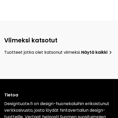
Viimeksi katsotut
Tuotteet jotka olet katsonut viimeksi.
Näytä kaikki
Tietoa
Designtuote.fi on design-huonekaluihin erikoistunut
verkkosivusto, josta löydät hintavertailun design-
tuotteille. Vertaat helposti Suomen suosituimpien