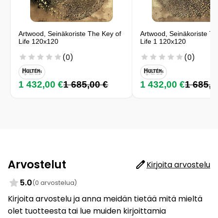
Artwood, Seinäkoriste The Key of
Artwood, Seinäkoriste Th
Life 120x120
Life 1 120x120
(0)
(0)
1 432,00 €
1 685,00 €
1 432,00 €
1 685,0
Arvostelut
Kirjoita arvostelu
5.0
(0 arvostelua)
Kirjoita arvostelu ja anna meidän tietää mitä mieltä
olet tuotteesta tai lue muiden kirjoittamia