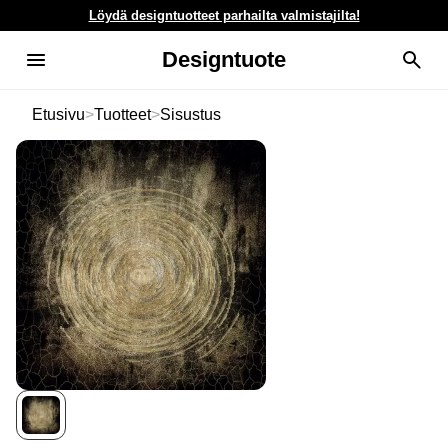
Löydä designtuotteet parhailta valmistajilta!
Designtuote
Etusivu
>
Tuotteet
>
Sisustus