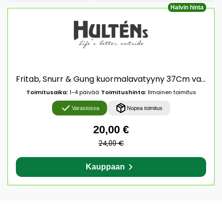
Halvin hinta
Fritab, Snurr & Gung kuormalavatyyny 37Cm valkoinen
Toimitusaika:
1-4 päivää
Toimitushinta:
Ilmainen toimitus
Varastossa
Nopea toimitus
20,00 €
24,00 €
Kauppaan