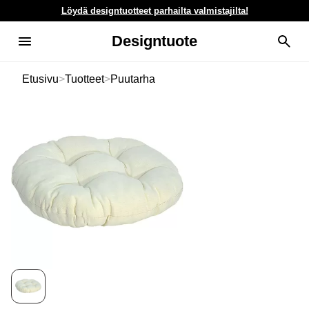
Löydä designtuotteet parhailta valmistajilta!
Designtuote
Etusivu
>
Tuotteet
>
Puutarha