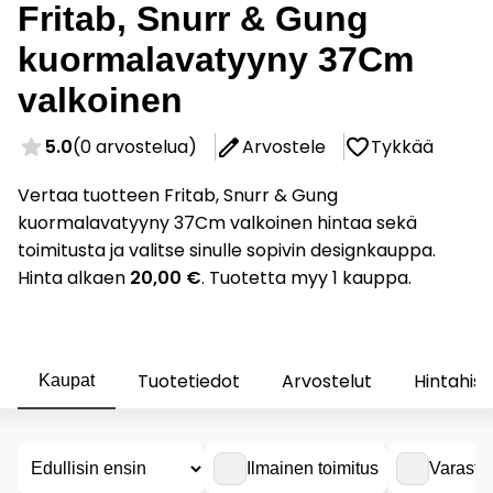
Fritab, Snurr & Gung
kuormalavatyyny 37Cm
valkoinen
5.0
(0 arvostelua)
Arvostele
Tykkää
Vertaa tuotteen Fritab, Snurr & Gung
kuormalavatyyny 37Cm valkoinen hintaa sekä
toimitusta ja valitse sinulle sopivin designkauppa.
Hinta alkaen
20,00 €
. Tuotetta myy 1 kauppa.
Tuotetiedot
Arvostelut
Hintahist
Kaupat
Ilmainen toimitus
Varasto