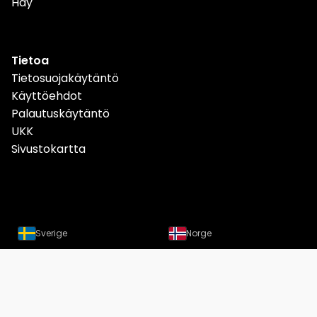
Hay
Tietoa
Tietosuojakäytäntö
Käyttöehdot
Palautuskäytäntö
UKK
Sivustokartta
Sverige
Norge
Danmark
Deutschland
Österreich
Schweiz