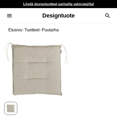
Löydä designtuotteet parhailta valmistajilta!
Designtuote
Etusivu
>
Tuotteet
>
Puutarha