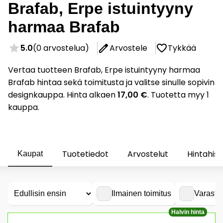
Brafab, Erpe istuintyyny
harmaa Brafab
5.0
(0 arvostelua)
Arvostele
Tykkää
Vertaa tuotteen Brafab, Erpe istuintyyny harmaa
Brafab hintaa sekä toimitusta ja valitse sinulle sopivin
designkauppa. Hinta alkaen
17,00 €
. Tuotetta myy 1
kauppa.
Tuotetiedot
Arvostelut
Hintahist
Kaupat
Ilmainen toimitus
Varasto
Halvin hinta