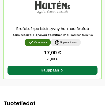
Brafab, Erpe istuintyyny harmaa Brafab
Toimitusaika:
1-4 päivää
Toimitushinta:
Ilmainen toimitus
Varastossa
Nopea toimitus
17,00 €
20,00 €
Kauppaan
Tuotetiedot