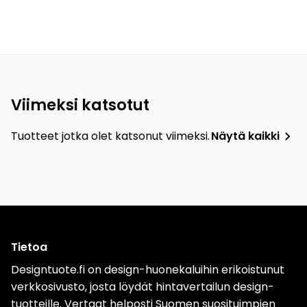
Viimeksi katsotut
Tuotteet jotka olet katsonut viimeksi.
Näytä kaikki
Tietoa
Designtuote.fi on design-huonekaluihin erikoistunut
verkkosivusto, josta löydät hintavertailun design-
tuotteille. Vertaat helposti Suomen suosituimpien