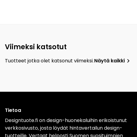
Viimeksi katsotut
Tuotteet jotka olet katsonut viimeksi.
Näytä kaikki
Tietoa
Designtuote.fi on design-huonekaluihin erikoistunut
verkkosivusto, josta löydät hintavertailun design-
tuotteille. Vertaat helposti Suomen suosituimpien