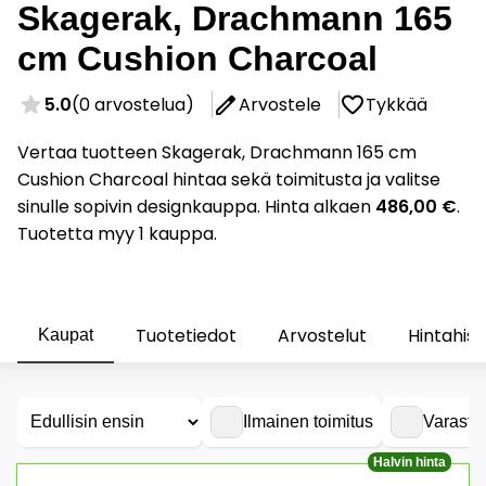
Skagerak, Drachmann 165
cm Cushion Charcoal
5.0
(0 arvostelua)
Arvostele
Tykkää
Vertaa tuotteen Skagerak, Drachmann 165 cm
Cushion Charcoal hintaa sekä toimitusta ja valitse
sinulle sopivin designkauppa. Hinta alkaen
486,00 €
.
Tuotetta myy 1 kauppa.
Tuotetiedot
Arvostelut
Hintahist
Kaupat
Ilmainen toimitus
Varasto
Halvin hinta