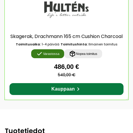
Skagerak, Drachmann 165 cm Cushion Charcoal
Toimitusaika:
1-4 päivää
Toimitushinta:
Ilmainen toimitus
Varastossa
Nopea toimitus
486,00 €
540,00 €
Kauppaan
Tuotetiedot