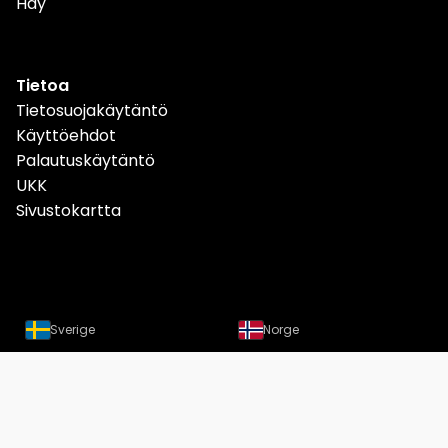
Hay
Tietoa
Tietosuojakäytäntö
Käyttöehdot
Palautuskäytäntö
UKK
Sivustokartta
Sverige
Norge
Danmark
Deutschland
Österreich
Schweiz