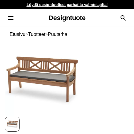
Löydä designtuotteet parhailta valmistajilta!
Designtuote
Etusivu
>
Tuotteet
>
Puutarha