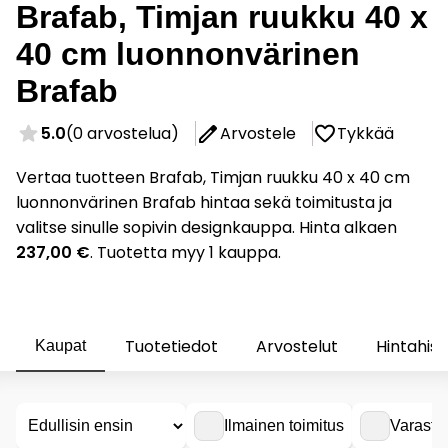
Brafab, Timjan ruukku 40 x
40 cm luonnonvärinen
Brafab
5.0
(0 arvostelua)
Arvostele
Tykkää
Vertaa tuotteen Brafab, Timjan ruukku 40 x 40 cm
luonnonvärinen Brafab hintaa sekä toimitusta ja
valitse sinulle sopivin designkauppa. Hinta alkaen
237,00 €
. Tuotetta myy 1 kauppa.
Tuotetiedot
Arvostelut
Hintahist
Kaupat
Ilmainen toimitus
Varasto