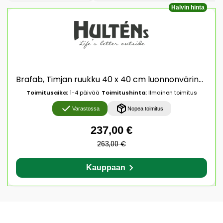
Halvin hinta
Brafab, Timjan ruukku 40 x 40 cm luonnonvärinen Brafab
Toimitusaika:
1-4 päivää
Toimitushinta:
Ilmainen toimitus
Varastossa
Nopea toimitus
237,00 €
263,00 €
Kauppaan