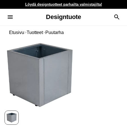
Löydä designtuotteet parhailta valmistajilta!
Designtuote
Etusivu
>
Tuotteet
>
Puutarha