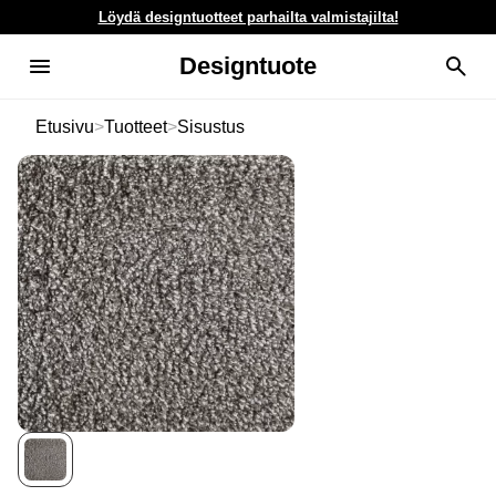
Löydä designtuotteet parhailta valmistajilta!
Designtuote
Etusivu
>
Tuotteet
>
Sisustus