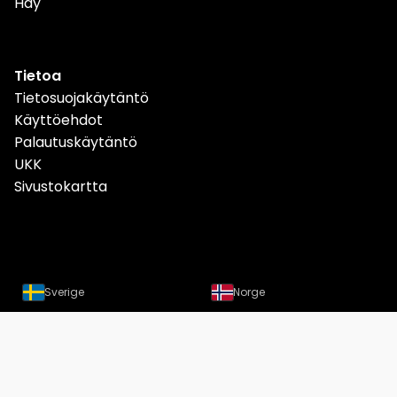
Hay
Tietoa
Tietosuojakäytäntö
Käyttöehdot
Palautuskäytäntö
UKK
Sivustokartta
Sverige
Norge
Danmark
Deutschland
Österreich
Schweiz