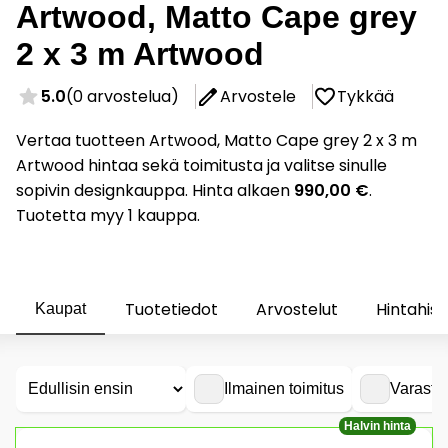
Artwood, Matto Cape grey
2 x 3 m Artwood
5.0
(0 arvostelua)
Arvostele
Tykkää
Vertaa tuotteen Artwood, Matto Cape grey 2 x 3 m
Artwood hintaa sekä toimitusta ja valitse sinulle
sopivin designkauppa. Hinta alkaen
990,00 €
.
Tuotetta myy 1 kauppa.
Tuotetiedot
Arvostelut
Hintahist
Kaupat
Ilmainen toimitus
Varasto
Halvin hinta