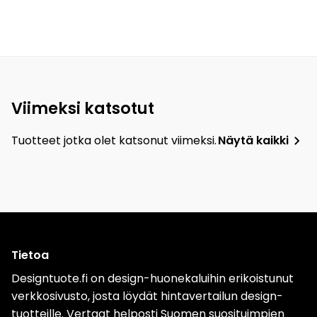
Viimeksi katsotut
Tuotteet jotka olet katsonut viimeksi.
Näytä kaikki
Tietoa
Designtuote.fi on design-huonekaluihin erikoistunut
verkkosivusto, josta löydät hintavertailun design-
tuotteille. Vertaat helposti Suomen suosituimpien