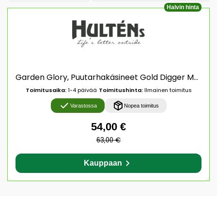
Halvin hinta
Garden Glory, Puutarhakäsineet Gold Digger Medium
Toimitusaika:
1-4 päivää
Toimitushinta:
Ilmainen toimitus
Varastossa
Nopea toimitus
54,00 €
63,00 €
Kauppaan