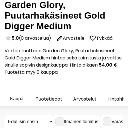
Garden Glory,
Puutarhakäsineet Gold
Digger Medium
5.0
(0 arvostelua)
Arvostele
Tykkää
Vertaa tuotteen Garden Glory, Puutarhakäsineet
Gold Digger Medium hintaa sekä toimitusta ja valitse
sinulle sopivin designkauppa. Hinta alkaen
54,00 €
.
Tuotetta myy 0 kauppa.
Tuotetiedot
Arvostelut
Hintahist
Kaupat
Ilmainen toimitus
Varasto