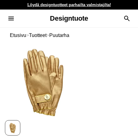
Löydä designtuotteet parhailta valmistajilta!
Designtuote
Etusivu
>
Tuotteet
>
Puutarha