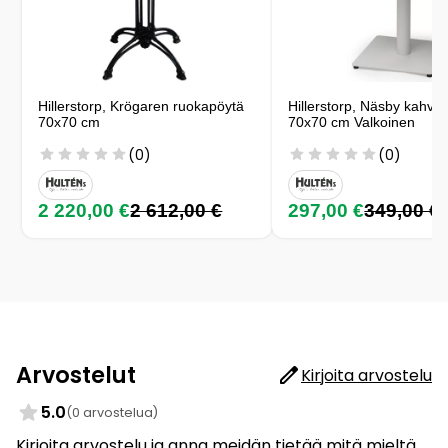
Hillerstorp, Krögaren ruokapöytä
Hillerstorp, Näsby kahvil
70x70 cm
70x70 cm Valkoinen
(0)
(0)
2 220,00 €
2 612,00 €
297,00 €
349,00 €
Arvostelut
Kirjoita arvostelu
5.0
(0 arvostelua)
Kirjoita arvostelu ja anna meidän tietää mitä mieltä