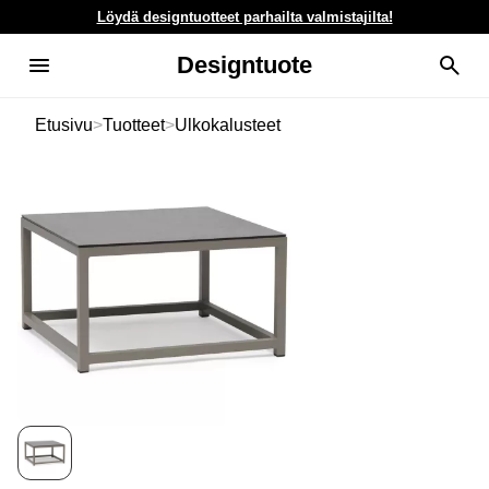
Löydä designtuotteet parhailta valmistajilta!
Designtuote
Etusivu
>
Tuotteet
>
Ulkokalusteet