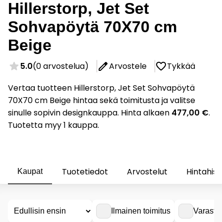
Hillerstorp, Jet Set
Sohvapöytä 70X70 cm
Beige
5.0
(0 arvostelua)
Arvostele
Tykkää
Vertaa tuotteen Hillerstorp, Jet Set Sohvapöytä
70X70 cm Beige hintaa sekä toimitusta ja valitse
sinulle sopivin designkauppa. Hinta alkaen
477,00 €
.
Tuotetta myy 1 kauppa.
Tuotetiedot
Arvostelut
Hintahist
Kaupat
Ilmainen toimitus
Varasto