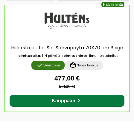
Halvin hinta
Hillerstorp, Jet Set Sohvapöytä 70X70 cm Beige
Toimitusaika:
1-4 päivää
Toimitushinta:
Ilmainen toimitus
Varastossa
Nopea toimitus
477,00 €
561,00 €
Kauppaan