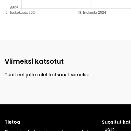
Viimeksi katsotut
Tuotteet jotka olet katsonut viimeksi.
Tietoa
Suositut ka
Tuolit