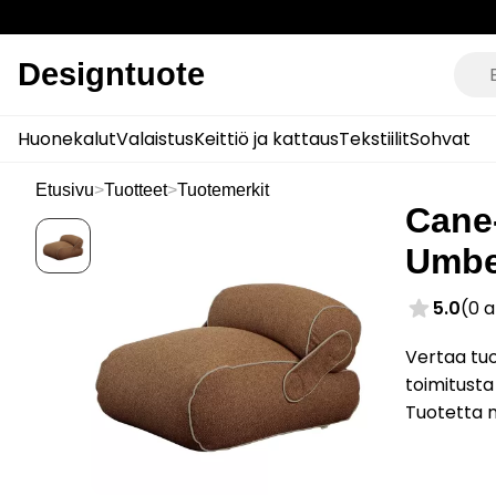
Designtuote
Huonekalut
Valaistus
Keittiö ja kattaus
Tekstiilit
Sohvat
Etusivu
>
Tuotteet
>
Tuotemerkit
Cane-
Umbe
5.0
(0 
Vertaa tuo
toimitusta
Tuotetta 