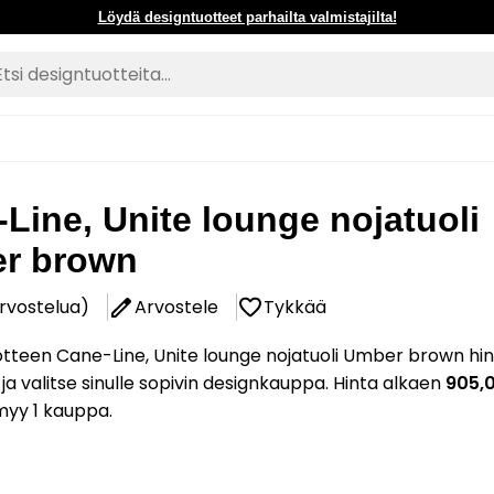
Löydä designtuotteet parhailta valmistajilta!
Line, Unite lounge nojatuoli
r brown
arvostelua)
Arvostele
Tykkää
tteen Cane-Line, Unite lounge nojatuoli Umber brown hi
 ja valitse sinulle sopivin designkauppa. Hinta alkaen
905,
myy 1 kauppa.