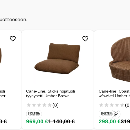
tuotteeseen.
oli
Cane-Line, Sticks nojatuoli
Cane-line, Coast 
ber
tyynysetti Umber Brown
w/swivel Umber 
(0)
(0
0 €
969,00 €
1 140,00 €
298,00 €
319