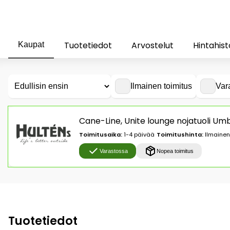
Tuotetiedot
Arvostelut
Hintahist
Kaupat
Ilmainen toimitus
Var
Cane-Line, Unite lounge nojatuoli U
Toimitusaika:
1-4 päivää
Toimitushinta:
Ilmainen
Varastossa
Nopea toimitus
Tuotetiedot