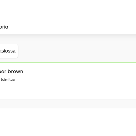
oria
astossa
mber brown
 toimitus