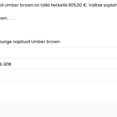
uoli Umber brown on tällä hetkellä 905,00 €. Valitse sopiv
 . . . .
lounge nojatuoli Umber brown
e
,
Line