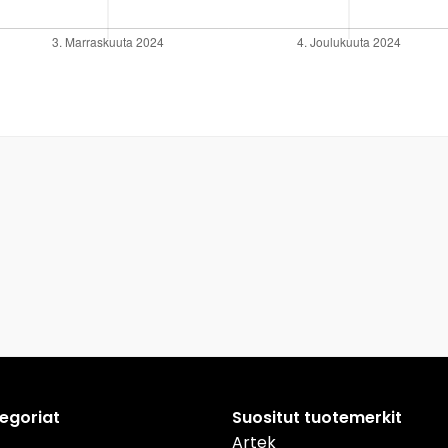
tegoriat
Suositut tuotemerkit
Artek