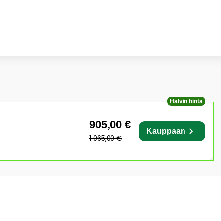
Halvin hinta
905,00 €
Kauppaan
1 065,00 €