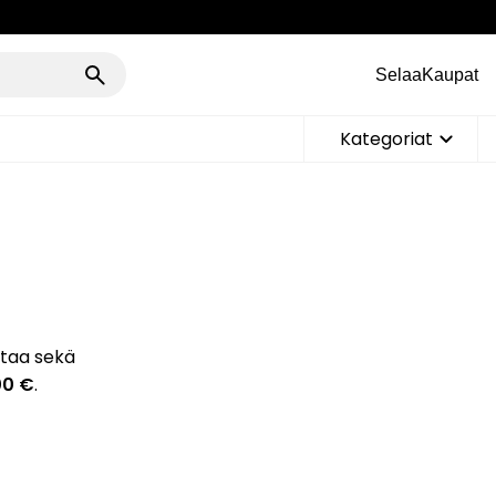
Selaa
Kaupat
Kategoriat
ntaa sekä
00 €
.