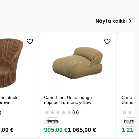
Näytä kaikki
nojatuoli
Cane-Line, Unite lounge
Cane-lin
brown
nojatuoliTurmeric yellow
Umber b
)
(0)
,00 €
905,00 €
1 065,00 €
1 216,