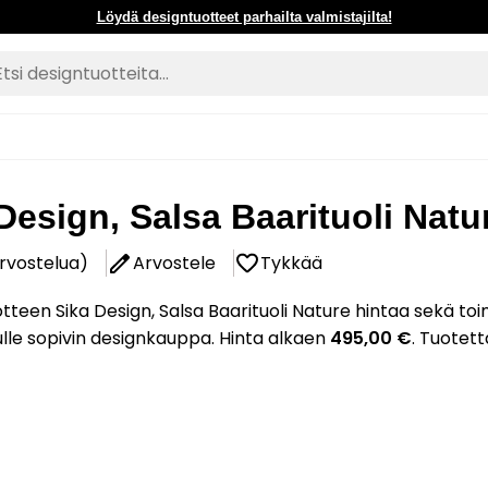
Löydä designtuotteet parhailta valmistajilta!
Design, Salsa Baarituoli Natu
arvostelua)
Arvostele
Tykkää
tteen Sika Design, Salsa Baarituoli Nature hintaa sekä toi
nulle sopivin designkauppa. Hinta alkaen
495,00 €
. Tuotett