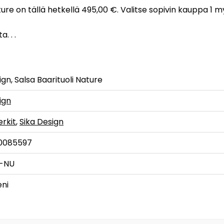
ature on tällä hetkellä 495,00 €. Valitse sopivin kauppa 1 m
. . .
ign, Salsa Baarituoli Nature
ign
rkit
,
Sika Design
0085597
6-NU
eni