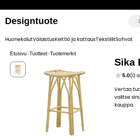
Designtuote
Huonekalut
Valaistus
Keittiö ja kattaus
Tekstiilit
Sohvat
Etusivu
>
Tuotteet
>
Tuotemerkit
Sika 
5.0
(0 
Vertaa tuo
valitse si
kauppa.