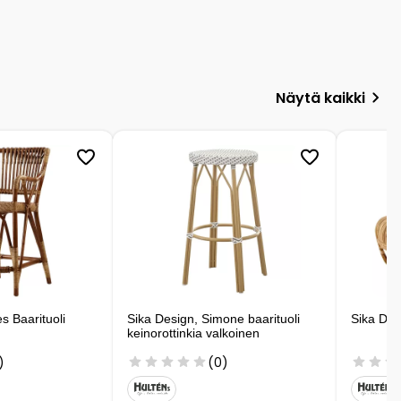
Näytä kaikki
s Baarituoli
Sika Design, Simone baarituoli
Sika Des
keinorottinkia valkoinen
)
(0)