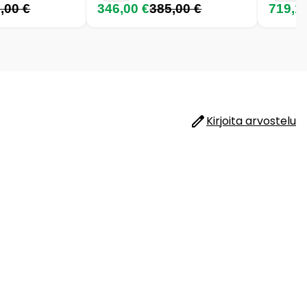
,00 €
346,00 €
385,00 €
719,1
Kirjoita arvostelu