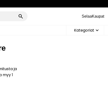
Selaa
Kaupat
Kategoriat
re
mitusta ja
a myy 1