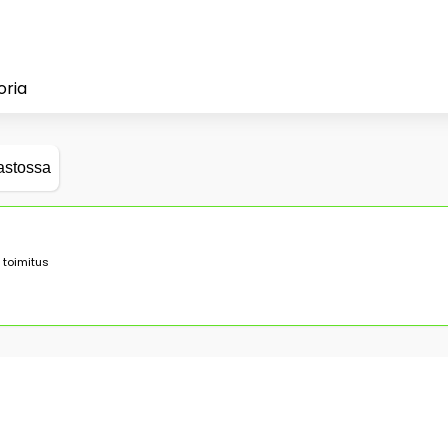
oria
astossa
 toimitus