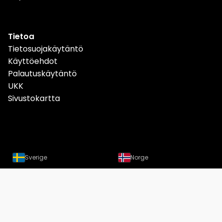
Tietoa
Tietosuojakäytäntö
Käyttöehdot
Palautuskäytäntö
UKK
Sivustokartta
Sverige
Norge
Danmark
Deutschland
Österreich
Schweiz