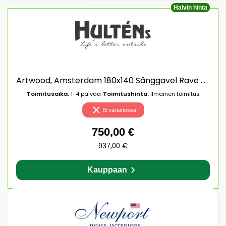
Halvin hinta
Artwood, Amsterdam 180x140 Sänggavel Rave natural
Toimitusaika:
1-4 päivää
Toimitushinta:
Ilmainen toimitus
Ei varastossa
750,00 €
937,00 €
Kauppaan