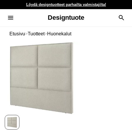
Löydä designtuotteet parhailta valmistajilta!
Designtuote
Etusivu
>
Tuotteet
>
Huonekalut