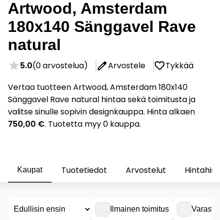
Artwood, Amsterdam
180x140 Sänggavel Rave
natural
5.0
(0 arvostelua)
Arvostele
Tykkää
Vertaa tuotteen Artwood, Amsterdam 180x140
Sänggavel Rave natural hintaa sekä toimitusta ja
valitse sinulle sopivin designkauppa. Hinta alkaen
750,00 €
. Tuotetta myy 0 kauppa.
Tuotetiedot
Arvostelut
Hintahist
Kaupat
Ilmainen toimitus
Varasto