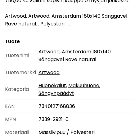
750,00 €. Valitse sopivin kauppa 0 myyjän joukosta.
Artwood, Artwood, Amsterdam 180x140 Sänggavel
Rave natural. . Polyesteri. . .
Tuote
Artwood, Amsterdam 180x140
Tuotenimi
Sänggavel Rave natural
Tuotemerkki
Artwood
Huonekalut
,
Makuuhuone
,
Kategoria
Sängynpäädyt
EAN
7340127168836
MPN
7339-2921-0
Materiaali
Massiivipuu / Polyesteri