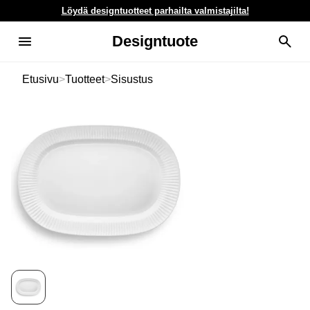
Löydä designtuotteet parhailta valmistajilta!
Designtuote
Etusivu
>
Tuotteet
>
Sisustus