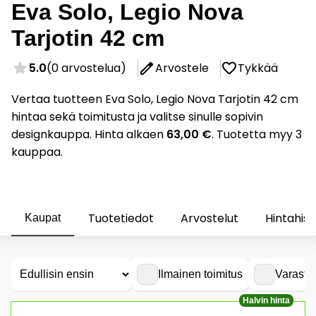
Eva Solo, Legio Nova
Tarjotin 42 cm
5.0
(0 arvostelua)
Arvostele
Tykkää
Vertaa tuotteen Eva Solo, Legio Nova Tarjotin 42 cm
hintaa sekä toimitusta ja valitse sinulle sopivin
designkauppa. Hinta alkaen
63,00 €
. Tuotetta myy 3
kauppaa.
Tuotetiedot
Arvostelut
Hintahist
Kaupat
Ilmainen toimitus
Varasto
Halvin hinta