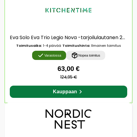
Eva Solo Eva Trio Legio Nova -tarjoilulautanen 29 x 42 cm Valkoinen
Toimitusaika:
1-4 päivää
Toimitushinta:
Ilmainen toimitus
Varastossa
Nopea toimitus
63,00 €
124,95 €
Kauppaan