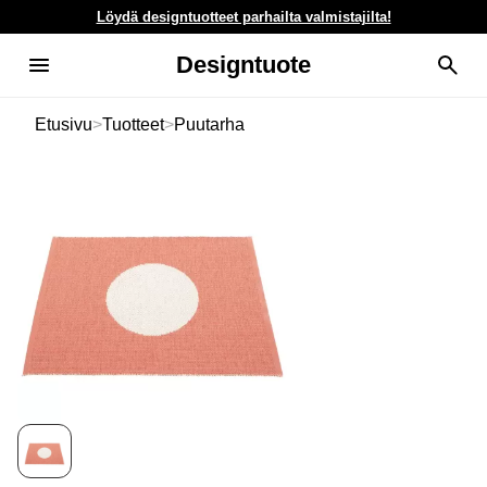
Löydä designtuotteet parhailta valmistajilta!
Designtuote
Etusivu
>
Tuotteet
>
Puutarha