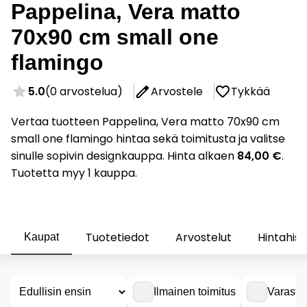
Pappelina, Vera matto
70x90 cm small one
flamingo
5.0
(0 arvostelua)
Arvostele
Tykkää
Vertaa tuotteen Pappelina, Vera matto 70x90 cm
small one flamingo hintaa sekä toimitusta ja valitse
sinulle sopivin designkauppa. Hinta alkaen
84,00 €
.
Tuotetta myy 1 kauppa.
Tuotetiedot
Arvostelut
Hintahist
Kaupat
Ilmainen toimitus
Varasto