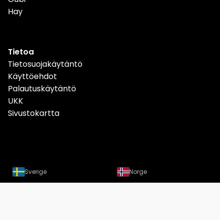
Hay
Tietoa
Tietosuojakäytäntö
Käyttöehdot
Palautuskäytäntö
UKK
Sivustokartta
Sverige
Norge
Danmark
Deutschland
Österreich
Schweiz