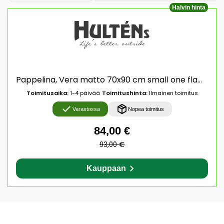
Halvin hinta
Pappelina, Vera matto 70x90 cm small one flamingo
Toimitusaika:
1-4 päivää
Toimitushinta:
Ilmainen toimitus
Varastossa
Nopea toimitus
84,00 €
93,00 €
Kauppaan