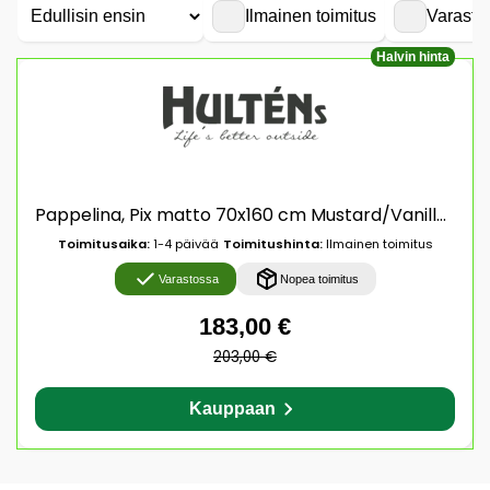
Ilmainen toimitus
Varasto
Halvin hinta
Pappelina, Pix matto 70x160 cm Mustard/Vanilla/Pale Yellow
Toimitusaika:
1-4 päivää
Toimitushinta:
Ilmainen toimitus
Varastossa
Nopea toimitus
183,00 €
203,00 €
Kauppaan