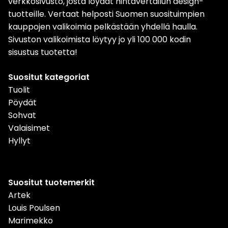
verkkosivusto, josta löydät hintavertailun design-
tuotteille. Vertaat helposti Suomen suosituimpien
kauppojen valikoimia pelkästään yhdellä haulla.
Sivuston valikoimista löytyy jo yli 100 000 kodin
sisustus tuotetta!
Suositut kategoriat
Tuolit
Pöydät
Sohvat
Valaisimet
Hyllyt
Suositut tuotemerkit
Artek
Louis Poulsen
Marimekko