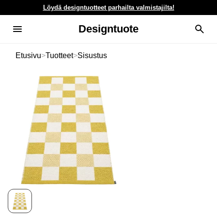
Löydä designtuotteet parhailta valmistajilta!
Designtuote
Etusivu
>
Tuotteet
>
Sisustus