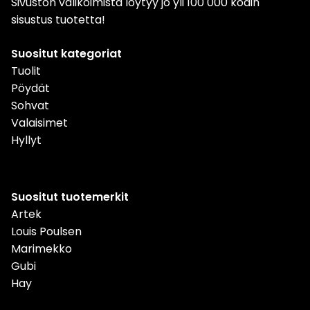
Sivuston valikoimista löytyy jo yli 100 000 kodin
sisustus tuotetta!
Suositut kategoriat
Tuolit
Pöydät
Sohvat
Valaisimet
Hyllyt
Suositut tuotemerkit
Artek
Louis Poulsen
Marimekko
Gubi
Hay