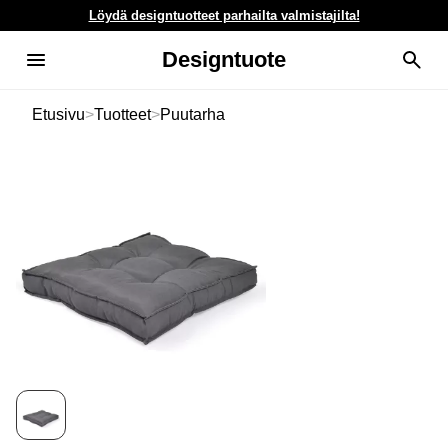
Löydä designtuotteet parhailta valmistajilta!
Designtuote
Etusivu
>
Tuotteet
>
Puutarha