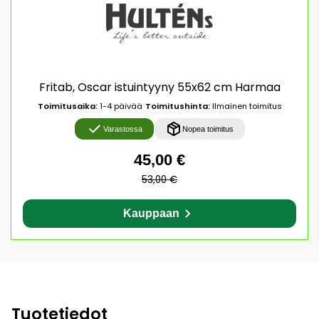
Fritab, Oscar istuintyyny 55x62 cm Harmaa
Toimitusaika:
1-4 päivää
Toimitushinta:
Ilmainen toimitus
Varastossa
Nopea toimitus
45,00 €
53,00 €
Kauppaan
Tuotetiedot