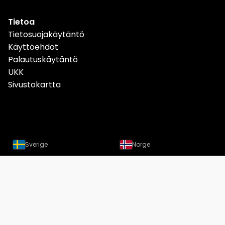
Tietoa
Tietosuojakäytäntö
Käyttöehdot
Palautuskäytäntö
UKK
Sivustokartta
Sverige
Norge
Danmark
Deutschland
Österreich
Schweiz
Suomi