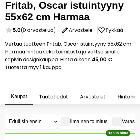
Fritab, Oscar istuintyyny
55x62 cm Harmaa
5.0
(0 arvostelua)
Arvostele
Tykkää
Vertaa tuotteen Fritab, Oscar istuintyyny 55x62 cm
Harmaa hintaa sekä toimitusta ja valitse sinulle
sopivin designkauppa. Hinta alkaen
45,00 €
.
Tuotetta myy 1 kauppa.
Tuotetiedot
Arvostelut
Hintahist
Kaupat
Ilmainen toimitus
Varasto
Halvin hinta