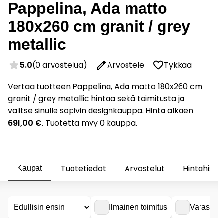
Pappelina, Ada matto
180x260 cm granit / grey
metallic
5.0
(0 arvostelua)
Arvostele
Tykkää
Vertaa tuotteen Pappelina, Ada matto 180x260 cm
granit / grey metallic hintaa sekä toimitusta ja
valitse sinulle sopivin designkauppa. Hinta alkaen
691,00 €
. Tuotetta myy 0 kauppa.
Tuotetiedot
Arvostelut
Hintahist
Kaupat
Ilmainen toimitus
Varasto