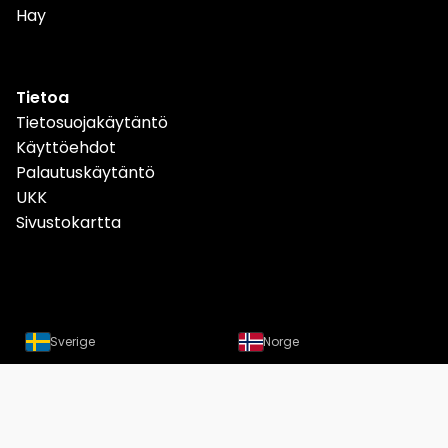
Hay
Tietoa
Tietosuojakäytäntö
Käyttöehdot
Palautuskäytäntö
UKK
Sivustokartta
Sverige
Norge
Danmark
Deutschland
Österreich
Schweiz