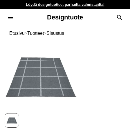
Löydä designtuotteet parhailta valmistajilta!
Designtuote
Etusivu
>
Tuotteet
>
Sisustus