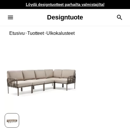
Löydä designtuotteet parhailta valmistajilta!
Designtuote
Etusivu
>
Tuotteet
>
Ulkokalusteet