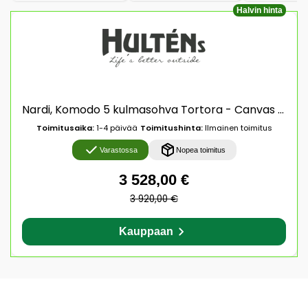
Halvin hinta
Nardi, Komodo 5 kulmasohva Tortora - Canvas Sunbrella
Toimitusaika:
1-4 päivää
Toimitushinta:
Ilmainen toimitus
Varastossa
Nopea toimitus
3 528,00 €
3 920,00 €
Kauppaan