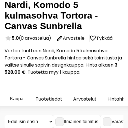
Nardi, Komodo 5
kulmasohva Tortora -
Canvas Sunbrella
5.0
(0 arvostelua)
Arvostele
Tykkää
Vertaa tuotteen Nardi, Komodo 5 kulmasohva
Tortora - Canvas Sunbrella hintaa sekä toimitusta ja
valitse sinulle sopivin designkauppa. Hinta alkaen
3
528,00 €
. Tuotetta myy 1 kauppa.
Tuotetiedot
Arvostelut
Hintahist
Kaupat
Ilmainen toimitus
Varasto