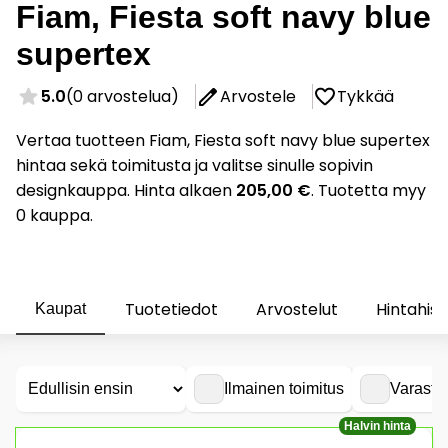
Fiam, Fiesta soft navy blue
supertex
5.0
(0 arvostelua)
Arvostele
Tykkää
Vertaa tuotteen Fiam, Fiesta soft navy blue supertex
hintaa sekä toimitusta ja valitse sinulle sopivin
designkauppa. Hinta alkaen
205,00 €
. Tuotetta myy
0 kauppa.
Tuotetiedot
Arvostelut
Hintahist
Kaupat
Ilmainen toimitus
Varasto
Halvin hinta