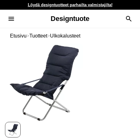
Löydä designtuotteet parhailta valmistajilta!
Designtuote
Etusivu
>
Tuotteet
>
Ulkokalusteet