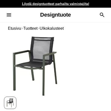
Löydä designtuotteet parhailta valmistajilta!
Designtuote
Etusivu
>
Tuotteet
>
Ulkokalusteet