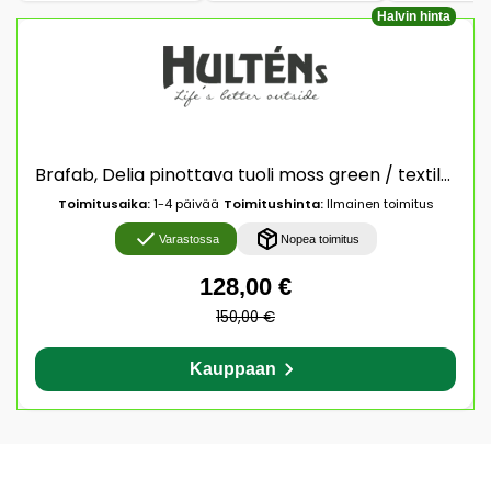
Halvin hinta
Brafab, Delia pinottava tuoli moss green / textilene Brafab
Toimitusaika:
1-4 päivää
Toimitushinta:
Ilmainen toimitus
Varastossa
Nopea toimitus
128,00 €
150,00 €
Kauppaan