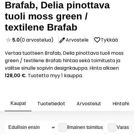
Brafab, Delia pinottava
tuoli moss green /
textilene Brafab
5.0
(0 arvostelua)
Arvostele
Tykkää
Vertaa tuotteen Brafab, Delia pinottava tuoli moss
green / textilene Brafab hintaa sekä toimitusta ja
valitse sinulle sopivin designkauppa. Hinta alkaen
128,00 €
. Tuotetta myy 1 kauppa.
Tuotetiedot
Arvostelut
Hintahist
Kaupat
Ilmainen toimitus
Varasto