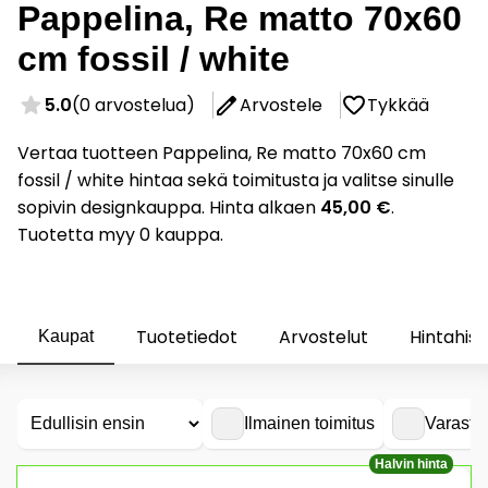
Pappelina, Re matto 70x60
cm fossil / white
5.0
(0 arvostelua)
Arvostele
Tykkää
Vertaa tuotteen Pappelina, Re matto 70x60 cm
fossil / white hintaa sekä toimitusta ja valitse sinulle
sopivin designkauppa. Hinta alkaen
45,00 €
.
Tuotetta myy 0 kauppa.
Tuotetiedot
Arvostelut
Hintahist
Kaupat
Ilmainen toimitus
Varasto
Halvin hinta