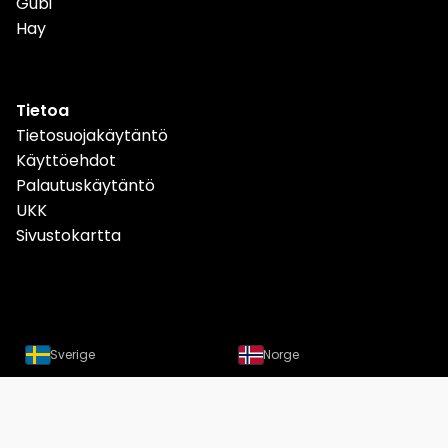
Gubi
Hay
Tietoa
Tietosuojakäytäntö
Käyttöehdot
Palautuskäytäntö
UKK
Sivustokartta
Sverige
Norge
Danmark
Deutschland
Österreich
Schweiz