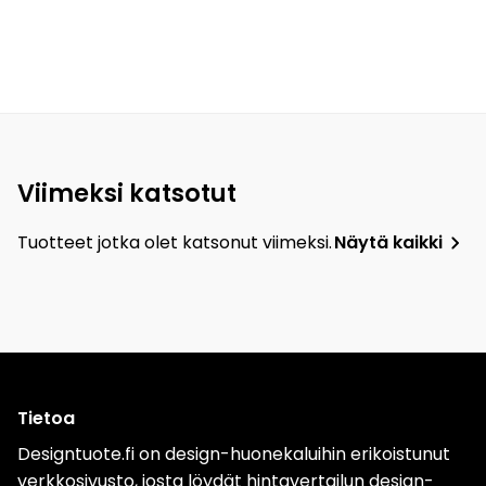
Viimeksi katsotut
Tuotteet jotka olet katsonut viimeksi.
Näytä kaikki
Tietoa
Designtuote.fi on design-huonekaluihin erikoistunut
verkkosivusto, josta löydät hintavertailun design-