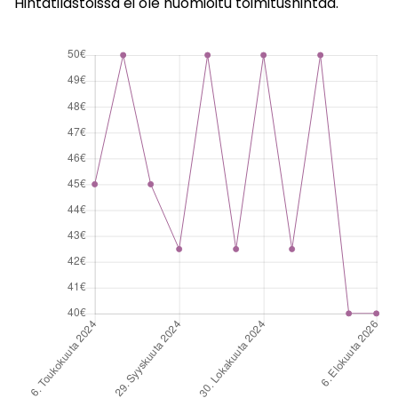
Hintatilastoissa ei ole huomioitu toimitushintaa.