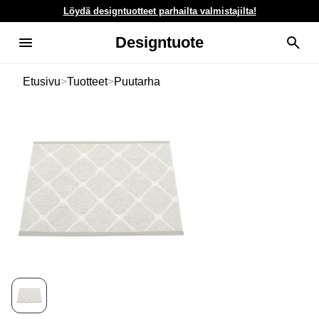
Löydä designtuotteet parhailta valmistajilta!
Designtuote
Etusivu
>
Tuotteet
>
Puutarha