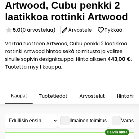
Artwood, Cubu penkki 2
laatikkoa rottinki Artwood
5.0
(0 arvostelua)
Arvostele
Tykkää
Vertaa tuotteen Artwood, Cubu penkki 2 laatikkoa
rottinki Artwood hintaa sekä toimitusta ja valitse
sinulle sopivin designkauppa. Hinta alkaen
443,00 €
.
Tuotetta myy 1 kauppa.
Tuotetiedot
Arvostelut
Hintahist
Kaupat
Ilmainen toimitus
Varasto
Halvin hinta