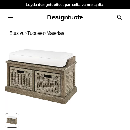
Löydä designtuotteet parhailta valmistajilta!
Designtuote
Etusivu
>
Tuotteet
>
Materiaali