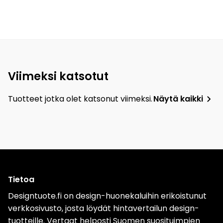
Viimeksi katsotut
Tuotteet jotka olet katsonut viimeksi.
Näytä kaikki
Tietoa
Designtuote.fi on design-huonekaluihin erikoistunut
verkkosivusto, josta löydät hintavertailun design-
tuotteille. Vertaat helposti Suomen suosituimpien