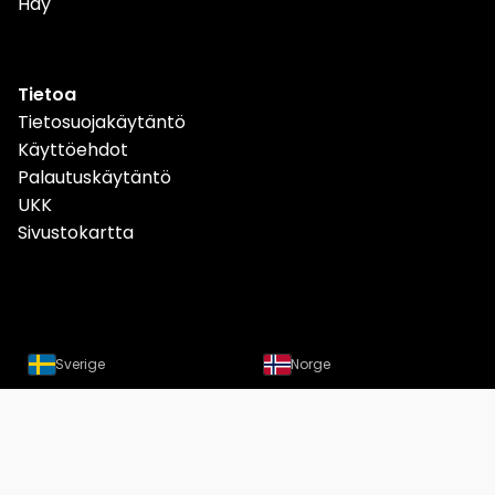
Hay
Tietoa
Tietosuojakäytäntö
Käyttöehdot
Palautuskäytäntö
UKK
Sivustokartta
Sverige
Norge
Danmark
Deutschland
Österreich
Schweiz