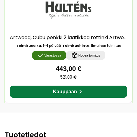
Artwood, Cubu penkki 2 laatikkoa rottinki Artwood
Toimitusaika:
1-4 päivää
Toimitushinta:
Ilmainen toimitus
Varastossa
Nopea toimitus
443,00 €
521,00 €
Kauppaan
Tuotetiedot