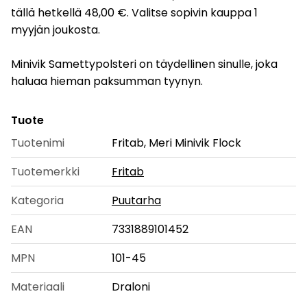
tällä hetkellä 48,00 €. Valitse sopivin kauppa 1
myyjän joukosta.
Minivik Samettypolsteri on täydellinen sinulle, joka
haluaa hieman paksumman tyynyn.
Tuote
Tuotenimi
Fritab, Meri Minivik Flock
Tuotemerkki
Fritab
Kategoria
Puutarha
EAN
7331889101452
MPN
101-45
Materiaali
Draloni