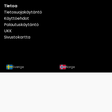
Tietoa
Tietosuojakäytäntö
Käyttöehdot
Palautuskäytäntö
UKK
Sivustokartta
Sverige
Norge
Danmark
Deutschland
Österreich
Schweiz
Suomi