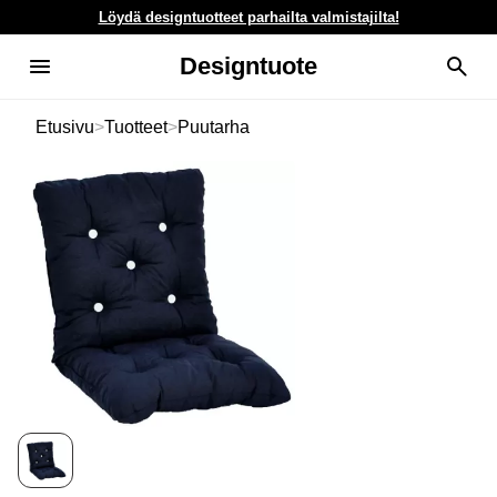
Löydä designtuotteet parhailta valmistajilta!
Designtuote
Etusivu
>
Tuotteet
>
Puutarha