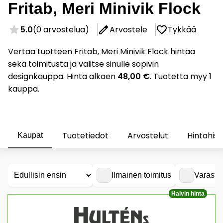
Fritab, Meri Minivik Flock
5.0
(0 arvostelua)
Arvostele
Tykkää
Vertaa tuotteen Fritab, Meri Minivik Flock hintaa
sekä toimitusta ja valitse sinulle sopivin
designkauppa. Hinta alkaen
48,00 €
. Tuotetta myy 1
kauppa.
Tuotetiedot
Arvostelut
Hintahist
Kaupat
Ilmainen toimitus
Varasto
Halvin hinta