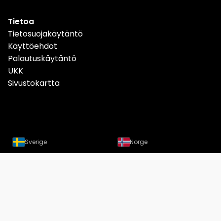
Tietoa
Tietosuojakäytäntö
Käyttöehdot
Palautuskäytäntö
UKK
Sivustokartta
Sverige
Norge
Danmark
Deutschland
Österreich
Schweiz
Suomi