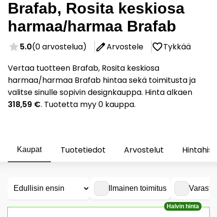
Brafab, Rosita keskiosa
harmaa/harmaa Brafab
5.0
(0 arvostelua)
Arvostele
Tykkää
Vertaa tuotteen Brafab, Rosita keskiosa
harmaa/harmaa Brafab hintaa sekä toimitusta ja
valitse sinulle sopivin designkauppa. Hinta alkaen
318,59 €
. Tuotetta myy 0 kauppa.
Tuotetiedot
Arvostelut
Hintahist
Kaupat
Ilmainen toimitus
Varasto
Halvin hinta