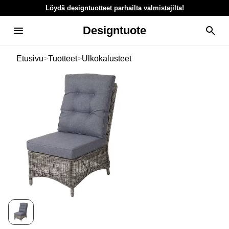
Löydä designtuotteet parhailta valmistajilta!
Designtuote
Etusivu
>
Tuotteet
>
Ulkokalusteet