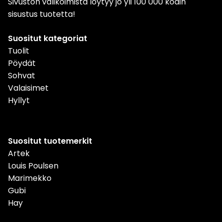
Sivuston valikoimista löytyy jo yli 100 000 kodin
sisustus tuotetta!
Suositut kategoriat
Tuolit
Pöydät
Sohvat
Valaisimet
Hyllyt
Suositut tuotemerkit
Artek
Louis Poulsen
Marimekko
Gubi
Hay