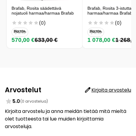
Brafab, Rosita säädettävä
Brafab, Rosita 3-istuttav
nojatuoli harmaa/harmaa Brafab
harmaa/harmaa Brafab
(0)
(0)
570,00 €
633,00 €
1 078,00 €
1 268,0
Arvostelut
Kirjoita arvostelu
5.0
(0 arvostelua)
Kirjoita arvostelu ja anna meidän tietää mitä mieltä
olet tuotteesta tai lue muiden kirjoittamia
arvosteluja.