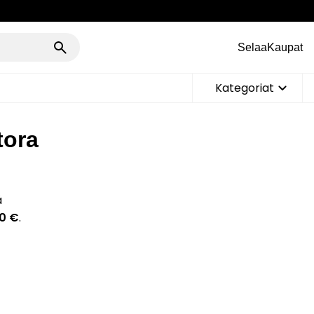
Selaa
Kaupat
Kategoriat
tora
ä
00 €
.