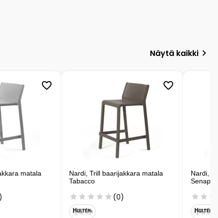
Näytä kaikki
ijakkara matala
Nardi, Trill baarijakkara matala
Nardi, Tr
Tabacco
Senape
)
(0)