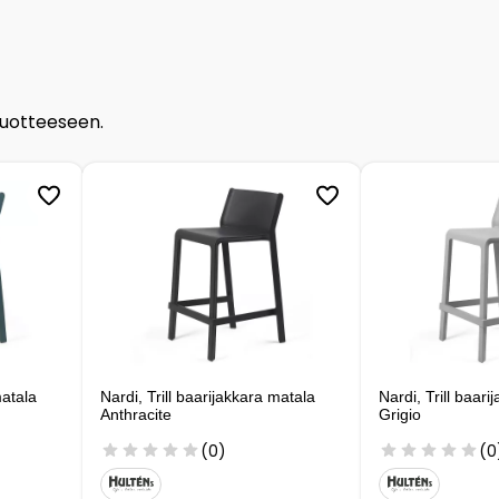
tuotteeseen.
matala
Nardi, Trill baarijakkara matala
Nardi, Trill baar
Anthracite
Grigio
(0)
(0