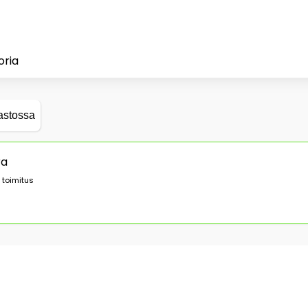
oria
astossa
ra
 toimitus