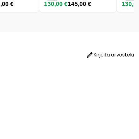
,00 €
130,00 €
145,00 €
130,0
Kirjoita arvostelu