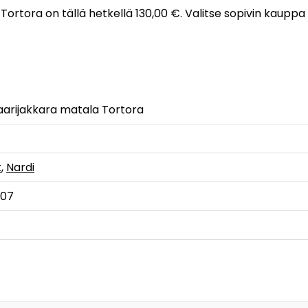
a Tortora on tällä hetkellä 130,00 €. Valitse sopivin kauppa
 baarijakkara matala Tortora
t
,
Nardi
107