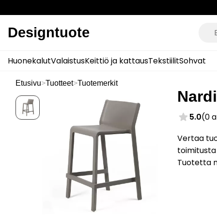
Designtuote
Huonekalut
Valaistus
Keittiö ja kattaus
Tekstiilit
Sohvat
Etusivu
>
Tuotteet
>
Tuotemerkit
Nardi
5.0
(0 
Vertaa tuo
toimitusta
Tuotetta 