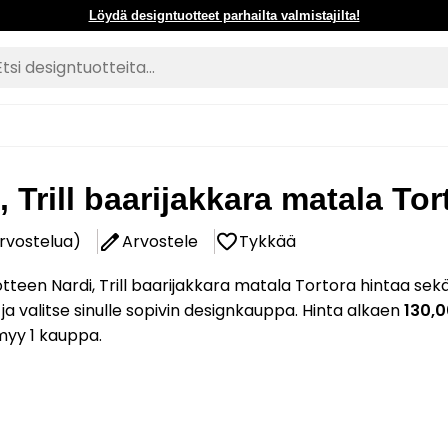
Löydä designtuotteet parhailta valmistajilta!
, Trill baarijakkara matala Tor
arvostelua)
Arvostele
Tykkää
tteen Nardi, Trill baarijakkara matala Tortora hintaa sek
 ja valitse sinulle sopivin designkauppa. Hinta alkaen
130,
myy 1 kauppa.