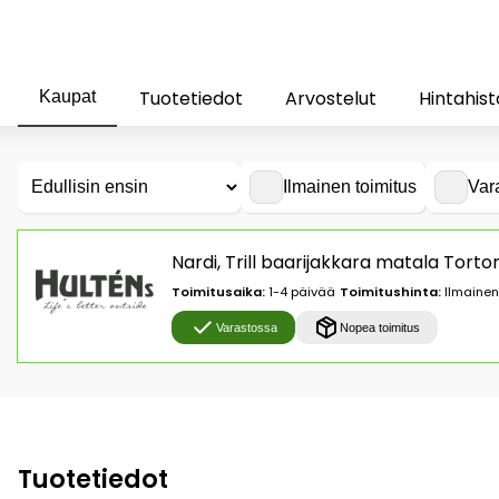
Tuotetiedot
Arvostelut
Hintahist
Kaupat
Ilmainen toimitus
Var
Nardi, Trill baarijakkara matala Torto
Toimitusaika:
1-4 päivää
Toimitushinta:
Ilmainen
Varastossa
Nopea toimitus
Tuotetiedot