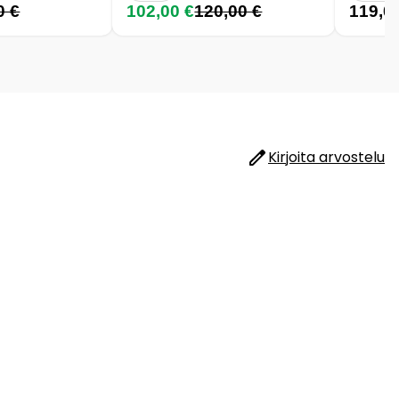
0 €
102,00 €
120,00 €
119,0
Kirjoita arvostelu