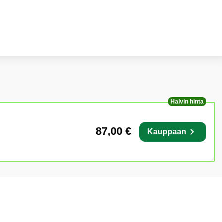
Halvin hinta
87,00 €
Kauppaan