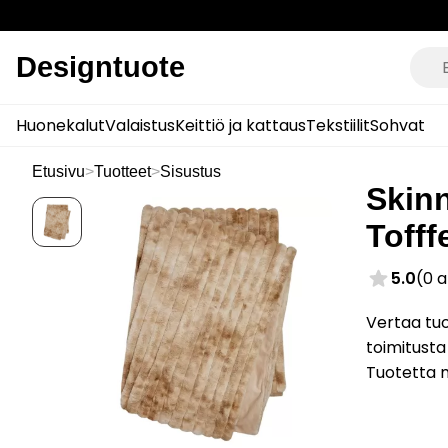
Designtuote
Huonekalut
Valaistus
Keittiö ja kattaus
Tekstiilit
Sohvat
Etusivu
>
Tuotteet
>
Sisustus
Skinn
Tofff
5.0
(0 
Vertaa tuo
toimitusta
Tuotetta 