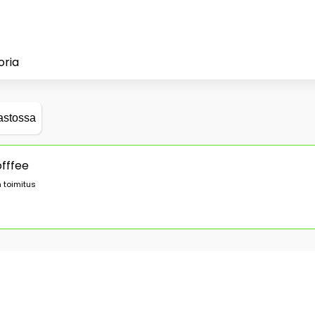
oria
astossa
offfee
 toimitus