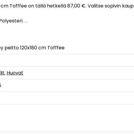
80 cm Tofffee on tällä hetkellä 87,00 €. Valitse sopivin ka
olyesteri. . .
ipy peitto 120x180 cm Tofffee
lit
,
Huovat
5