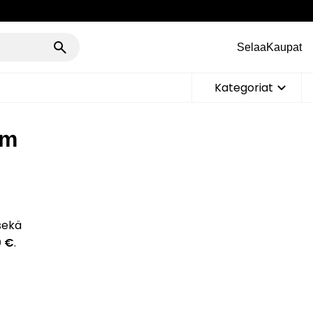
Selaa
Kaupat
Kategoriat
cm
sekä
0 €
.