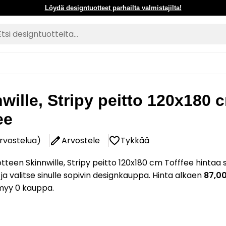
Löydä designtuotteet parhailta valmistajilta!
wille, Stripy peitto 120x180 
ee
arvostelua)
Arvostele
Tykkää
tteen Skinnwille, Stripy peitto 120x180 cm Tofffee hintaa 
 ja valitse sinulle sopivin designkauppa. Hinta alkaen
87,0
myy 0 kauppa.