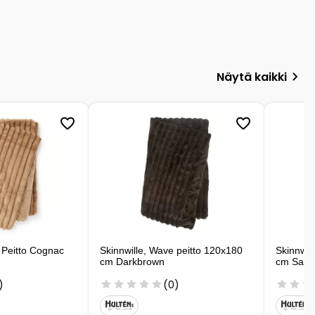
Näytä kaikki
y Peitto Cognac
Skinnwille, Wave peitto 120x180
Skinnwil
cm Darkbrown
cm San
)
(0)