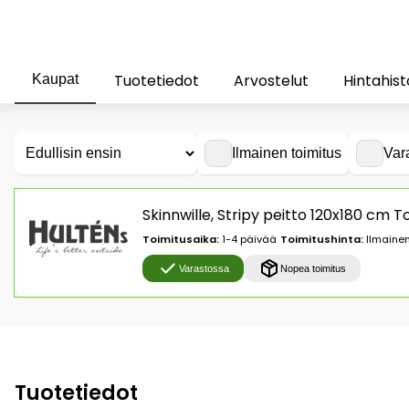
Tuotetiedot
Arvostelut
Hintahist
Kaupat
Ilmainen toimitus
Var
Skinnwille, Stripy peitto 120x180 cm T
Toimitusaika:
1-4 päivää
Toimitushinta:
Ilmainen
Varastossa
Nopea toimitus
Tuotetiedot