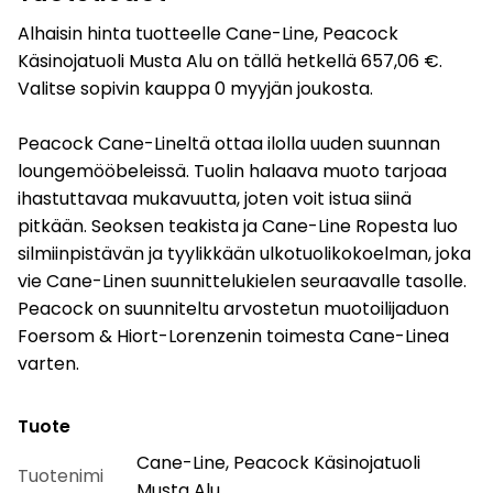
Alhaisin hinta tuotteelle Cane-Line, Peacock
Käsinojatuoli Musta Alu on tällä hetkellä 657,06 €.
Valitse sopivin kauppa 0 myyjän joukosta.
Peacock Cane-Lineltä ottaa ilolla uuden suunnan
loungemööbeleissä. Tuolin halaava muoto tarjoaa
ihastuttavaa mukavuutta, joten voit istua siinä
pitkään. Seoksen teakista ja Cane-Line Ropesta luo
silmiinpistävän ja tyylikkään ulkotuolikokoelman, joka
vie Cane-Linen suunnittelukielen seuraavalle tasolle.
Peacock on suunniteltu arvostetun muotoilijaduon
Foersom & Hiort-Lorenzenin toimesta Cane-Linea
varten.
Tuote
Cane-Line, Peacock Käsinojatuoli
Tuotenimi
Musta Alu