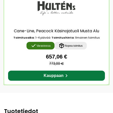
Cane-Line, Peacock Käsinojatuoli Musta Alu
Toimitusaika:
1-4 päivää
Toimitushinta:
Ilmainen toimitus
Varastossa
Nopea toimitus
657,06 €
773,00 €
Kauppaan
Tuotetiedot