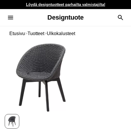
Löydä designtuotteet parhailta valmistajilta!
Designtuote
Etusivu
>
Tuotteet
>
Ulkokalusteet