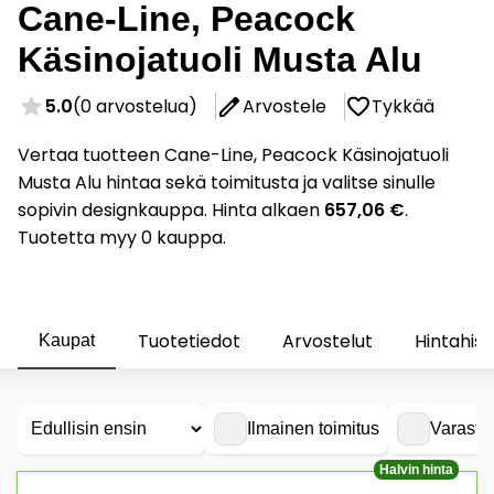
Cane-Line, Peacock
Käsinojatuoli Musta Alu
5.0
(0 arvostelua)
Arvostele
Tykkää
Vertaa tuotteen Cane-Line, Peacock Käsinojatuoli
Musta Alu hintaa sekä toimitusta ja valitse sinulle
sopivin designkauppa. Hinta alkaen
657,06 €
.
Tuotetta myy 0 kauppa.
Tuotetiedot
Arvostelut
Hintahist
Kaupat
Ilmainen toimitus
Varasto
Halvin hinta