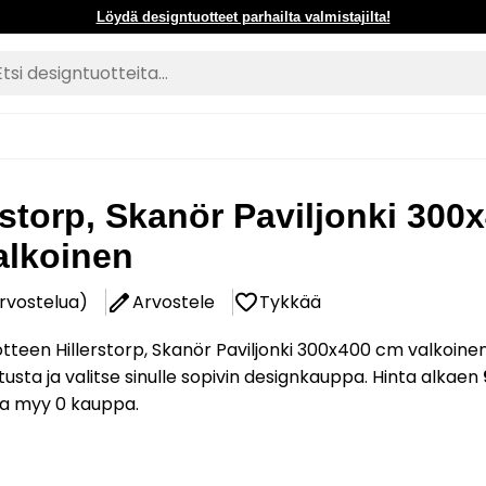
Löydä designtuotteet parhailta valmistajilta!
rstorp, Skanör Paviljonki 300
alkoinen
arvostelua)
Arvostele
Tykkää
tteen Hillerstorp, Skanör Paviljonki 300x400 cm valkoine
tusta ja valitse sinulle sopivin designkauppa. Hinta alkaen
ta myy 0 kauppa.