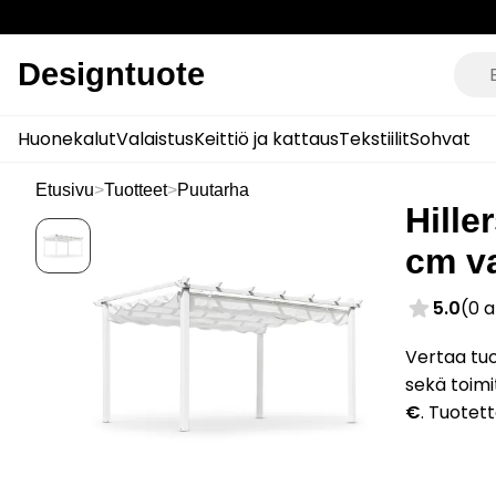
Designtuote
Huonekalut
Valaistus
Keittiö ja kattaus
Tekstiilit
Sohvat
Etusivu
>
Tuotteet
>
Puutarha
Hille
cm v
5.0
(0 
Vertaa tuo
sekä toimi
€
. Tuotet