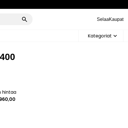
Selaa
Kaupat
Kategoriat
x400
n hintaa
960,00