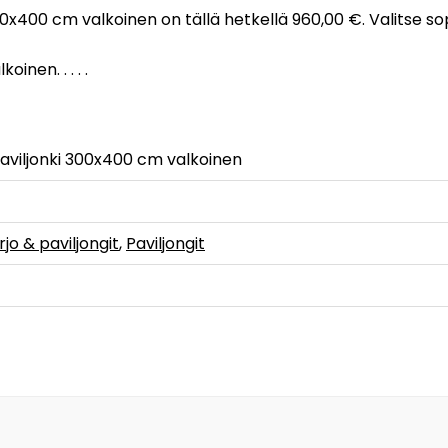
 300x400 cm valkoinen on tällä hetkellä 960,00 €. Valitse s
inen. . . . .
Paviljonki 300x400 cm valkoinen
jo & paviljongit
,
Paviljongit