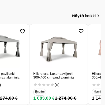
Näytä kaikki
 paviljonki
Hillerstorp, Luxor paviljonki
Hillersto
aa alumiinia
300x400 cm sand alumiinia
300x400 
)
(0)
 274,00 €
1 083,00 €
1 274,00 €
1 142,