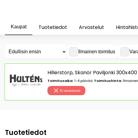
Tuotetiedot
Arvostelut
Hintahist
Kaupat
Ilmainen toimitus
Var
Hillerstorp, Skanör Paviljonki 300x40
Toimitusaika:
1-4 päivää
Toimitushinta:
Ilmainen
Ei varastossa
Tuotetiedot