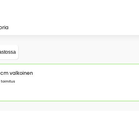
oria
astossa
0 cm valkoinen
 toimitus