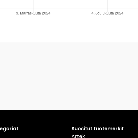
tegoriat
Suositut tuotemerkit
Artek