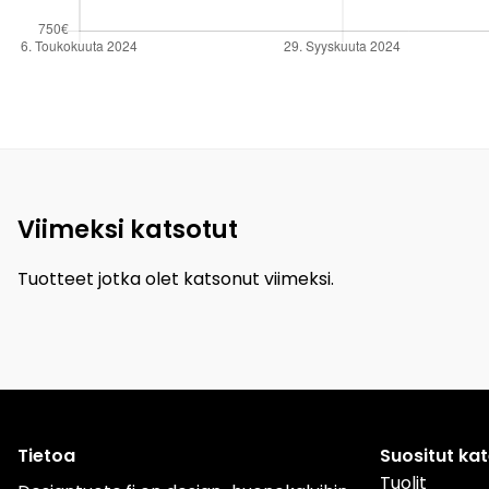
Viimeksi katsotut
Tuotteet jotka olet katsonut viimeksi.
Tietoa
Suositut ka
Tuolit