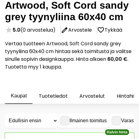
Artwood, Soft Cord sandy
grey tyynyliina 60x40 cm
5.0
(0 arvostelua)
Arvostele
Tykkää
Vertaa tuotteen Artwood, Soft Cord sandy grey
tyynyliina 60x40 cm hintaa sekä toimitusta ja valitse
sinulle sopivin designkauppa. Hinta alkaen
60,00 €
.
Tuotetta myy 1 kauppa.
Tuotetiedot
Arvostelut
Hintahist
Kaupat
Ilmainen toimitus
Varasto
Halvin hinta