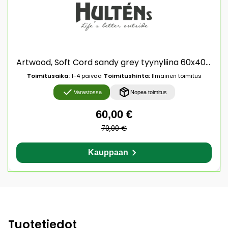
Artwood, Soft Cord sandy grey tyynyliina 60x40 cm
Toimitusaika:
1-4 päivää
Toimitushinta:
Ilmainen toimitus
Varastossa
Nopea toimitus
60,00 €
70,00 €
Kauppaan
Tuotetiedot