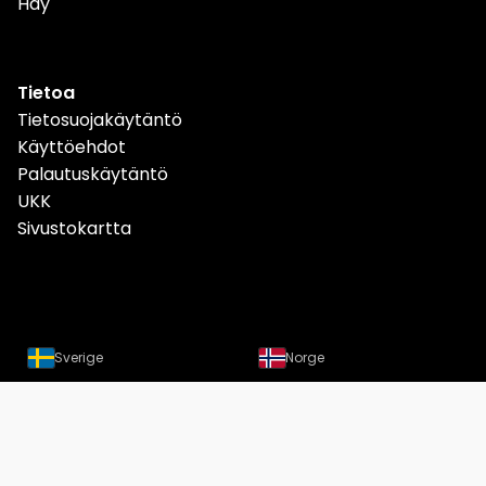
Hay
Tietoa
Tietosuojakäytäntö
Käyttöehdot
Palautuskäytäntö
UKK
Sivustokartta
Sverige
Norge
Danmark
Deutschland
Österreich
Schweiz