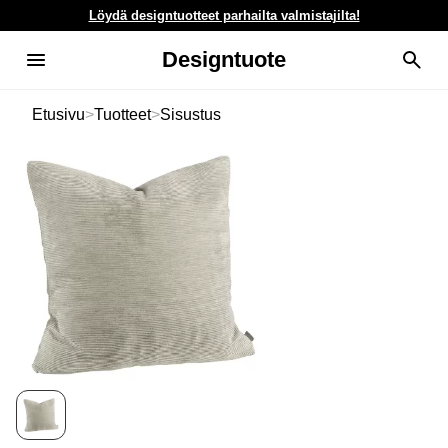
Löydä designtuotteet parhailta valmistajilta!
Designtuote
Etusivu
>
Tuotteet
>
Sisustus