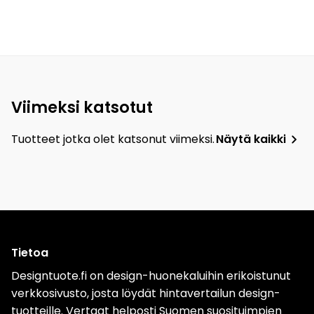
Viimeksi katsotut
Tuotteet jotka olet katsonut viimeksi.
Näytä kaikki
Tietoa
Designtuote.fi on design-huonekaluihin erikoistunut
verkkosivusto, josta löydät hintavertailun design-
tuotteille. Vertaat helposti Suomen suosituimpien