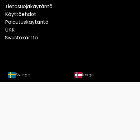
Tietosuojakäytäntö
Käyttöehdot
Palautuskäytäntö
UKK
Sivustokartta
Sverige
Norge
Danmark
Deutschland
Österreich
Schweiz
Suomi