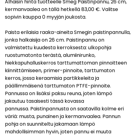
Alhaisin hinta tuotteelle Smeg Paistinpannu, 26 cm,
kermanvaalea on tällä hetkellä 83,00 €. Valitse
sopivin kauppa 0 myyjän joukosta.
Paista erilaisia raaka-aineita Smegin paistinpannulla,
jonka halkaisija on 26 cm. Paistinpannu on
valmistettu kuudesta kerroksesta: ulkopohja
ruostumatonta terästä, alumiinirunko,
hiekkapuhalluskerros tarttumattoman pinnoitteen
kiinnittämiseen, primer-pinnoite, tarttumaton
kerros, jossa keraamisia partikkeleita ja
päällimmäisenä tarttumaton PTFE-pinnoite.
Pannussa on lisäksi paksu reuna, joten lämpö
jakautuu tasaisesti tässä kovassa
pannussa. Paistinpannusta on saatavilla kolme eri
väriä: musta, punainen ja kermanvaalea. Pannun
pohja on suunniteltu jakamaan lämpö
mahdollisimman hyvin, joten pannu ei muuta