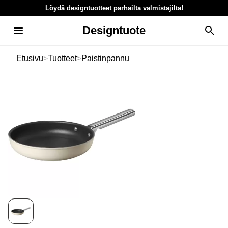
Löydä designtuotteet parhailta valmistajilta!
Designtuote
Etusivu
>
Tuotteet
>
Paistinpannu