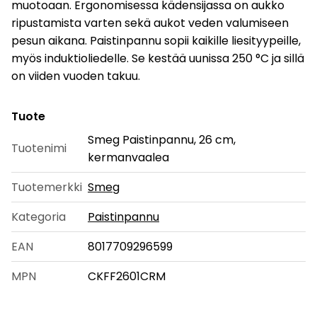
muotoaan. Ergonomisessa kädensijassa on aukko
ripustamista varten sekä aukot veden valumiseen
pesun aikana. Paistinpannu sopii kaikille liesityypeille,
myös induktioliedelle. Se kestää uunissa 250 °C ja sillä
on viiden vuoden takuu.
Tuote
Smeg Paistinpannu, 26 cm,
Tuotenimi
kermanvaalea
Tuotemerkki
Smeg
Kategoria
Paistinpannu
EAN
8017709296599
MPN
CKFF2601CRM