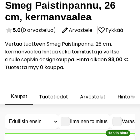
Smeg Paistinpannu, 26
cm, kermanvaalea
5.0
(0 arvostelua)
Arvostele
Tykkää
Vertaa tuotteen Smeg Paistinpannu, 26 cm,
kermanvaalea hintaa sekä toimitusta ja valitse
sinulle sopivin designkauppa. Hinta alkaen
83,00 €
.
Tuotetta myy 0 kauppa.
Tuotetiedot
Arvostelut
Hintahist
Kaupat
Ilmainen toimitus
Varasto
Halvin hinta