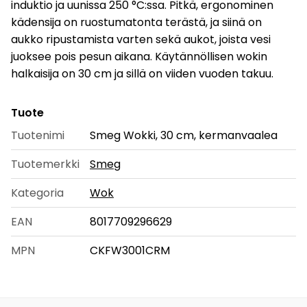
induktio ja uunissa 250 °C:ssa. Pitkä, ergonominen
kädensija on ruostumatonta terästä, ja siinä on
aukko ripustamista varten sekä aukot, joista vesi
juoksee pois pesun aikana. Käytännöllisen wokin
halkaisija on 30 cm ja sillä on viiden vuoden takuu.
Tuote
Tuotenimi
Smeg Wokki, 30 cm, kermanvaalea
Tuotemerkki
Smeg
Kategoria
Wok
EAN
8017709296629
MPN
CKFW3001CRM