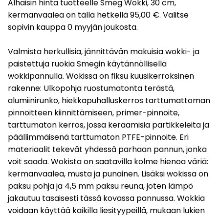
Alhaisin hinta tuotteelle Smeg Wokki, 30 cm,
kermanvaalea on tällä hetkellä 95,00 €. Valitse
sopivin kauppa 0 myyjän joukosta.
Valmista herkullisia, jännittävän makuisia wokki- ja
paistettuja ruokia Smegin käytännöllisellä
wokkipannulla. Wokissa on fiksu kuusikerroksinen
rakenne: Ulkopohja ruostumatonta terästä,
alumiinirunko, hiekkapuhalluskerros tarttumattoman
pinnoitteen kiinnittämiseen, primer-pinnoite,
tarttumaton kerros, jossa keraamisia partikkeleita ja
päällimmäisenä tarttumaton PTFE-pinnoite. Eri
materiaalit tekevät yhdessä parhaan pannun, jonka
voit saada. Wokista on saatavilla kolme hienoa väriä:
kermanvaalea, musta ja punainen. Lisäksi wokissa on
paksu pohja ja 4,5 mm paksu reuna, joten lämpö
jakautuu tasaisesti tässä kovassa pannussa. Wokkia
voidaan käyttää kaikilla liesityypeillä, mukaan lukien