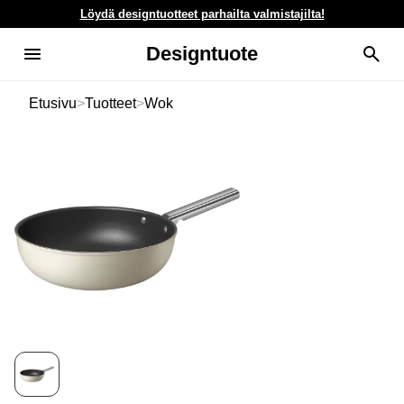
Löydä designtuotteet parhailta valmistajilta!
Designtuote
Etusivu
>
Tuotteet
>
Wok