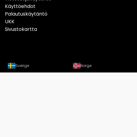
Käyttöehdot
Palautuskäytäntö
UKK
Sivustokartta
Sverige
Norge
Danmark
Deutschland
Österreich
Schweiz
Suomi
Löydät meidät nyt myös
Instagramista
Copyright Designtuote.fi | Designtuotteiden hintavertailu