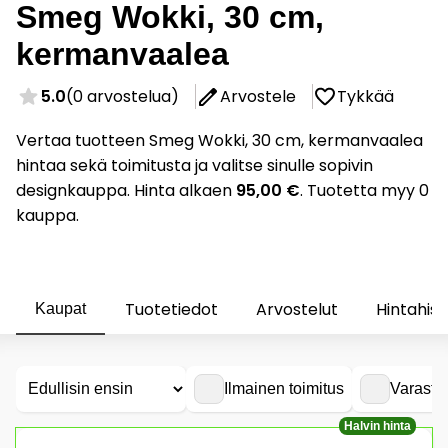
Smeg Wokki, 30 cm,
kermanvaalea
5.0
(0 arvostelua)
Arvostele
Tykkää
Vertaa tuotteen Smeg Wokki, 30 cm, kermanvaalea
hintaa sekä toimitusta ja valitse sinulle sopivin
designkauppa. Hinta alkaen
95,00 €
. Tuotetta myy 0
kauppa.
Tuotetiedot
Arvostelut
Hintahist
Kaupat
Ilmainen toimitus
Varasto
Halvin hinta