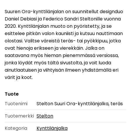
Suuren Ora-kynttilänjalan on suunnitellut designduo
Daniel Debiasi ja Federico Sandri Steltonille vuonna
2020. Kynttilänjalan muoto on pyöristetty, ja se
esittelee pitkän valon kauniisti ja kutsuu nauttimaan
olostasi. Valitse väreistä teräs- tai pyökkipuu, jotka
ovat hienoja erikseen ja vierekkäin. Jalka on
saatavana myös hieman pienemmässä versiossa,
jonka löydät myös tältä sivustolta, ja voit luoda
ainutlaatuisen ja viihtyisän ilmeen yhdistämällä eri
värit ja koot.
Tuote
Tuotenimi
Stelton Suuri Ora-kynttilänjalka, teräs
Tuotemerkki
Stelton
Kategoria
Kynttilänjalka