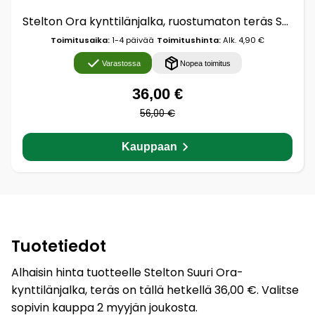
Stelton Ora kynttilänjalka, ruostumaton teräs Suuri
Toimitusaika:
1-4 päivää
Toimitushinta:
Alk. 4,90 €
Varastossa
Nopea toimitus
36,00 €
56,00 €
Kauppaan
Tuotetiedot
Alhaisin hinta tuotteelle Stelton Suuri Ora-
kynttilänjalka, teräs on tällä hetkellä 36,00 €. Valitse
sopivin kauppa 2 myyjän joukosta.