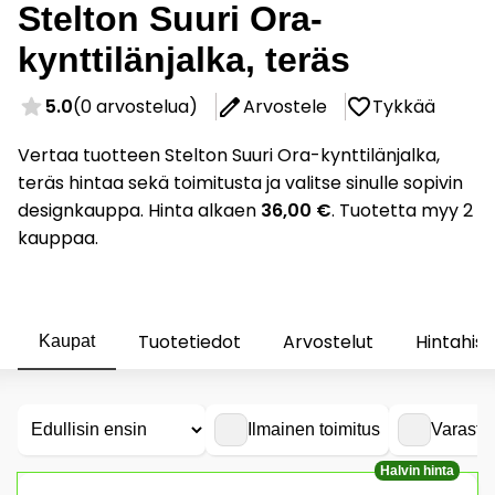
Stelton Suuri Ora-
kynttilänjalka, teräs
5.0
(0 arvostelua)
Arvostele
Tykkää
Vertaa tuotteen Stelton Suuri Ora-kynttilänjalka,
teräs hintaa sekä toimitusta ja valitse sinulle sopivin
designkauppa. Hinta alkaen
36,00 €
. Tuotetta myy 2
kauppaa.
Tuotetiedot
Arvostelut
Hintahist
Kaupat
Ilmainen toimitus
Varasto
Halvin hinta