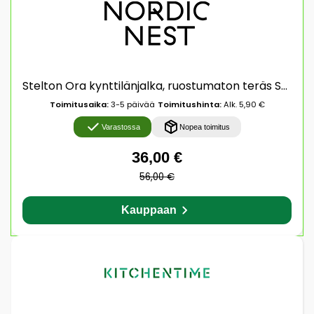
Stelton Ora kynttilänjalka, ruostumaton teräs Suuri
Toimitusaika:
3-5 päivää
Toimitushinta:
Alk. 5,90 €
Varastossa
Nopea toimitus
36,00 €
56,00 €
Kauppaan