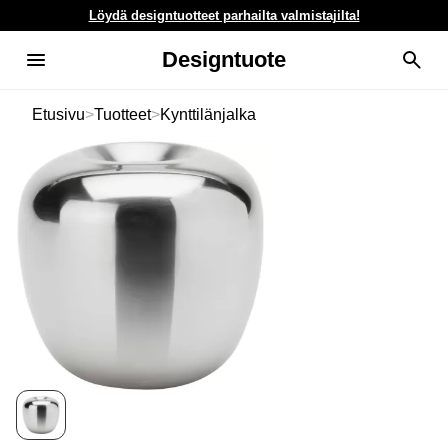
Löydä designtuotteet parhailta valmistajilta!
Designtuote
Etusivu
>
Tuotteet
>
Kynttilänjalka