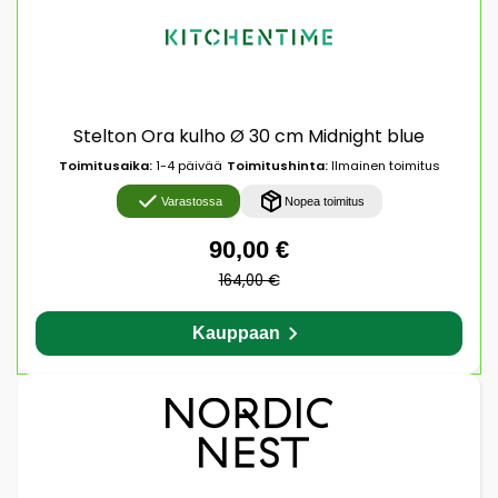
Stelton Ora kulho Ø 30 cm Midnight blue
Toimitusaika:
1-4 päivää
Toimitushinta:
Ilmainen toimitus
Varastossa
Nopea toimitus
90,00 €
164,00 €
Kauppaan