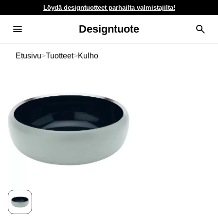
Löydä designtuotteet parhailta valmistajilta!
Designtuote
Etusivu
>
Tuotteet
>
Kulho