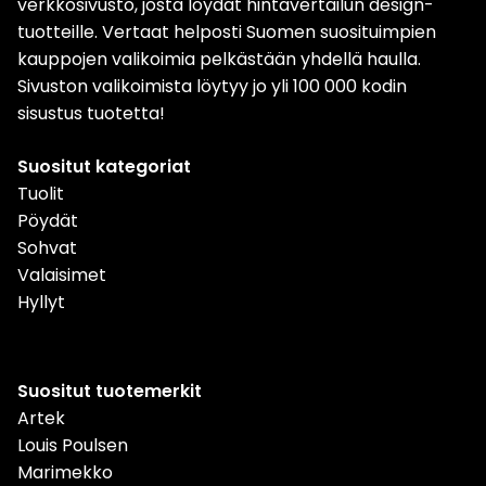
verkkosivusto, josta löydät hintavertailun design-
tuotteille. Vertaat helposti Suomen suosituimpien
kauppojen valikoimia pelkästään yhdellä haulla.
Sivuston valikoimista löytyy jo yli 100 000 kodin
sisustus tuotetta!
Suositut kategoriat
Tuolit
Pöydät
Sohvat
Valaisimet
Hyllyt
Suositut tuotemerkit
Artek
Louis Poulsen
Marimekko