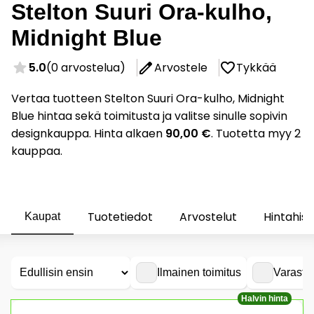
Stelton Suuri Ora-kulho,
Midnight Blue
5.0
(0 arvostelua)
Arvostele
Tykkää
Vertaa tuotteen Stelton Suuri Ora-kulho, Midnight
Blue hintaa sekä toimitusta ja valitse sinulle sopivin
designkauppa. Hinta alkaen
90,00 €
. Tuotetta myy 2
kauppaa.
Tuotetiedot
Arvostelut
Hintahist
Kaupat
Ilmainen toimitus
Varasto
Halvin hinta