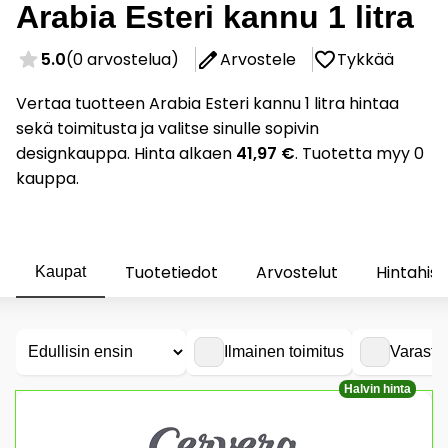
Arabia Esteri kannu 1 litra
5.0
(0 arvostelua)
Arvostele
Tykkää
Vertaa tuotteen Arabia Esteri kannu 1 litra hintaa
sekä toimitusta ja valitse sinulle sopivin
designkauppa. Hinta alkaen
41,97 €
. Tuotetta myy 0
kauppa.
Tuotetiedot
Arvostelut
Hintahist
Kaupat
Ilmainen toimitus
Varasto
Halvin hinta