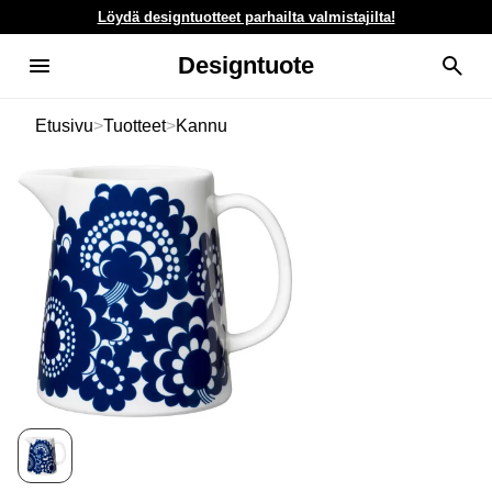
Löydä designtuotteet parhailta valmistajilta!
Designtuote
Etusivu
>
Tuotteet
>
Kannu