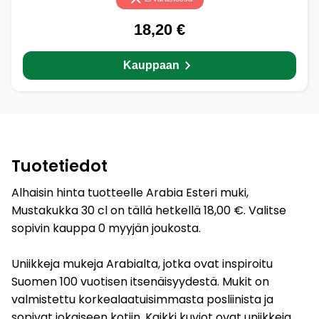
18,20 €
Kauppaan
Tuotetiedot
Alhaisin hinta tuotteelle Arabia Esteri muki,
Mustakukka 30 cl on tällä hetkellä 18,00 €. Valitse
sopivin kauppa 0 myyjän joukosta.
Uniikkeja mukeja Arabialta, jotka ovat inspiroitu
Suomen 100 vuotisen itsenäisyydestä. Mukit on
valmistettu korkealaatuisimmasta posliinista ja
sopivat jokaiseen kotiin. Kaikki kuviot ovat uniikkeja