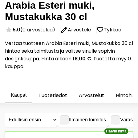
Arabia Esteri muki,
Mustakukka 30 cl
5.0
(0 arvostelua)
Arvostele
Tykkää
Vertaa tuotteen Arabia Esteri muki, Mustakukka 30 cl
hintaa sekä toimitusta ja valitse sinulle sopivin
designkauppa. Hinta alkaen
18,00 €
. Tuotetta myy 0
kauppa.
Tuotetiedot
Arvostelut
Hintahist
Kaupat
Ilmainen toimitus
Varasto
Halvin hinta