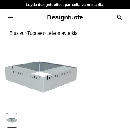
Löydä designtuotteet parhailta valmistajilta!
Designtuote
Etusivu
>
Tuotteet
>
Leivontavuokia