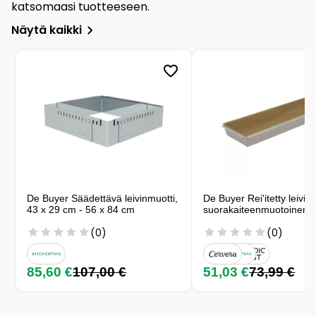
katsomaasi tuotteeseen.
Näytä kaikki
De Buyer Säädettävä leivinmuotti,
De Buyer Rei'itetty leivin
43 x 29 cm - 56 x 84 cm
suorakaiteenmuotoinen
(0)
(0)
85,60 €
107,00 €
51,03 €
73,99 €