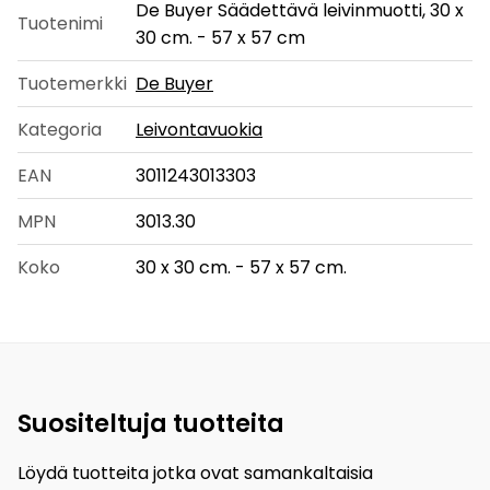
De Buyer Säädettävä leivinmuotti, 30 x
Tuotenimi
30 cm. - 57 x 57 cm
Tuotemerkki
De Buyer
Kategoria
Leivontavuokia
EAN
3011243013303
MPN
3013.30
Koko
30 x 30 cm. - 57 x 57 cm.
Suositeltuja tuotteita
Löydä tuotteita jotka ovat samankaltaisia