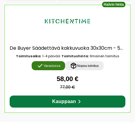
Halvin hinta
De Buyer Säädettävä kakkuvuoka 30x30cm - 57x57cm
Toimitusaika:
1-4 päivää
Toimitushinta:
Ilmainen toimitus
Varastossa
Nopea toimitus
58,00 €
77,00 €
Kauppaan