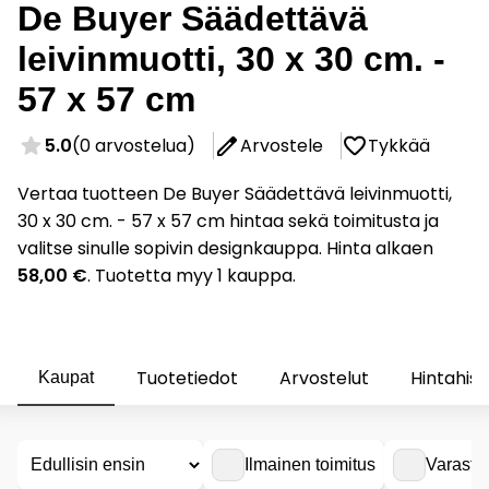
De Buyer Säädettävä
leivinmuotti, 30 x 30 cm. -
57 x 57 cm
5.0
(0 arvostelua)
Arvostele
Tykkää
Vertaa tuotteen De Buyer Säädettävä leivinmuotti,
30 x 30 cm. - 57 x 57 cm hintaa sekä toimitusta ja
valitse sinulle sopivin designkauppa. Hinta alkaen
58,00 €
. Tuotetta myy 1 kauppa.
Tuotetiedot
Arvostelut
Hintahist
Kaupat
Ilmainen toimitus
Varasto