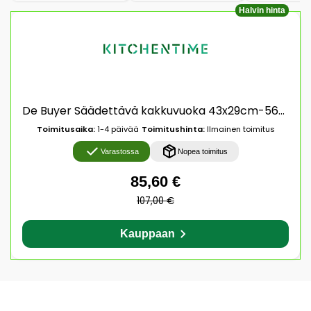
Halvin hinta
De Buyer Säädettävä kakkuvuoka 43x29cm-56x84cm
Toimitusaika:
1-4 päivää
Toimitushinta:
Ilmainen toimitus
Varastossa
Nopea toimitus
85,60 €
107,00 €
Kauppaan