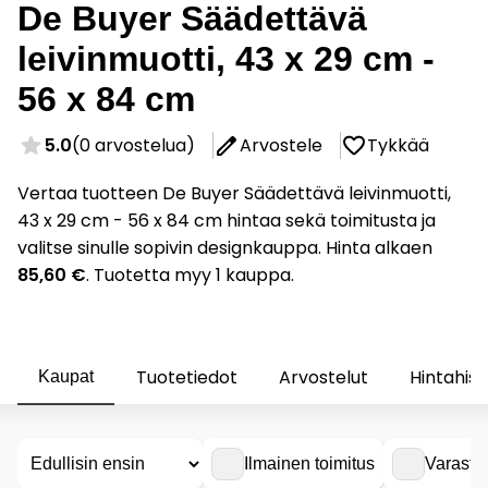
De Buyer Säädettävä
leivinmuotti, 43 x 29 cm -
56 x 84 cm
5.0
(0 arvostelua)
Arvostele
Tykkää
Vertaa tuotteen De Buyer Säädettävä leivinmuotti,
43 x 29 cm - 56 x 84 cm hintaa sekä toimitusta ja
valitse sinulle sopivin designkauppa. Hinta alkaen
85,60 €
. Tuotetta myy 1 kauppa.
Tuotetiedot
Arvostelut
Hintahist
Kaupat
Ilmainen toimitus
Varasto