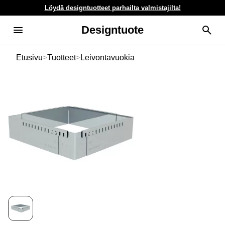
Löydä designtuotteet parhailta valmistajilta!
Designtuote
Etusivu
>
Tuotteet
>
Leivontavuokia