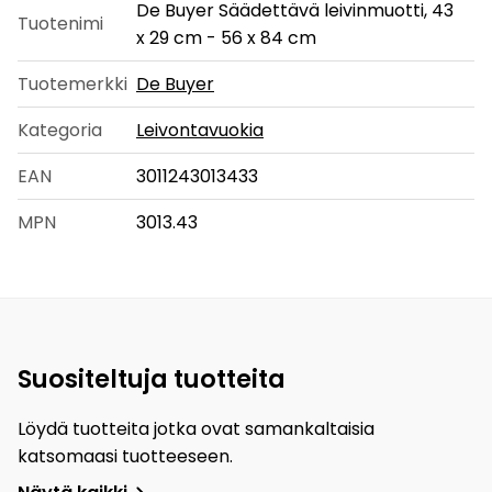
De Buyer Säädettävä leivinmuotti, 43
Tuotenimi
x 29 cm - 56 x 84 cm
Tuotemerkki
De Buyer
Kategoria
Leivontavuokia
EAN
3011243013433
MPN
3013.43
Suositeltuja tuotteita
Löydä tuotteita jotka ovat samankaltaisia
katsomaasi tuotteeseen.