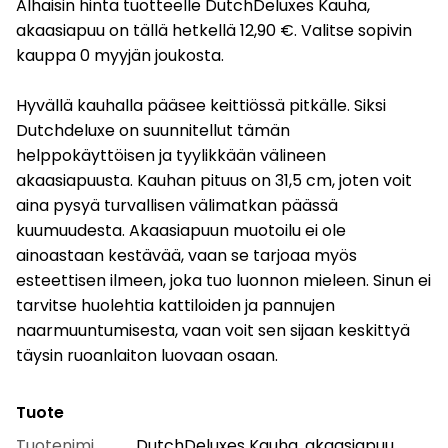
Alhaisin hinta tuotteelle DutchDeluxes Kauha,
akaasiapuu on tällä hetkellä 12,90 €. Valitse sopivin
kauppa 0 myyjän joukosta.
Hyvällä kauhalla pääsee keittiössä pitkälle. Siksi
Dutchdeluxe on suunnitellut tämän
helppokäyttöisen ja tyylikkään välineen
akaasiapuusta. Kauhan pituus on 31,5 cm, joten voit
aina pysyä turvallisen välimatkan päässä
kuumuudesta. Akaasiapuun muotoilu ei ole
ainoastaan kestävää, vaan se tarjoaa myös
esteettisen ilmeen, joka tuo luonnon mieleen. Sinun ei
tarvitse huolehtia kattiloiden ja pannujen
naarmuuntumisesta, vaan voit sen sijaan keskittyä
täysin ruoanlaiton luovaan osaan.
Tuote
Tuotenimi
DutchDeluxes Kauha, akaasiapuu