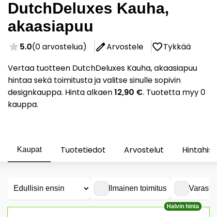
DutchDeluxes Kauha,
akaasiapuu
5.0
(0 arvostelua)
Arvostele
Tykkää
Vertaa tuotteen DutchDeluxes Kauha, akaasiapuu
hintaa sekä toimitusta ja valitse sinulle sopivin
designkauppa. Hinta alkaen
12,90 €
. Tuotetta myy 0
kauppa.
Tuotetiedot
Arvostelut
Hintahist
Kaupat
Ilmainen toimitus
Varasto
Halvin hinta