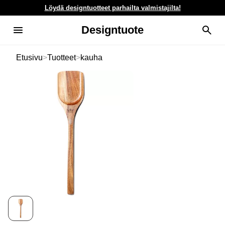
Löydä designtuotteet parhailta valmistajilta!
Designtuote
Etusivu
>
Tuotteet
>
kauha