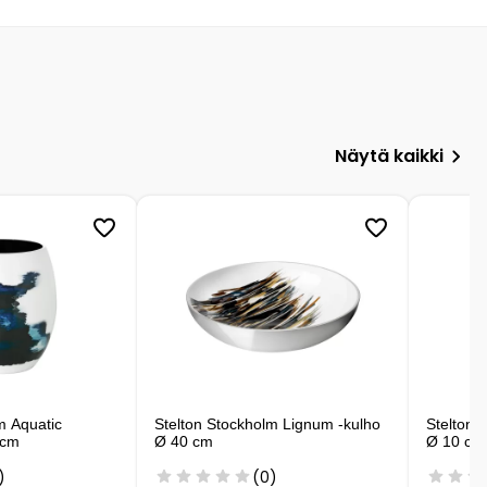
Näytä kaikki
m Aquatic
Stelton Stockholm Lignum -kulho
Stelton 
 cm
Ø 40 cm
Ø 10 cm
)
(0)