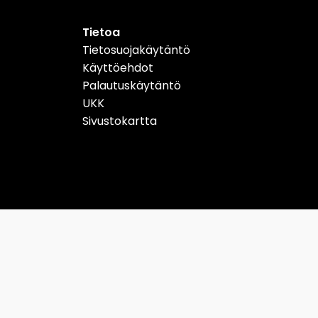
Tietoa
Tietosuojakäytäntö
Käyttöehdot
Palautuskäytäntö
UKK
Sivustokartta
Schweiz
Suomi
Copyright Designtuote.fi | Designtuotteiden hintavertailu