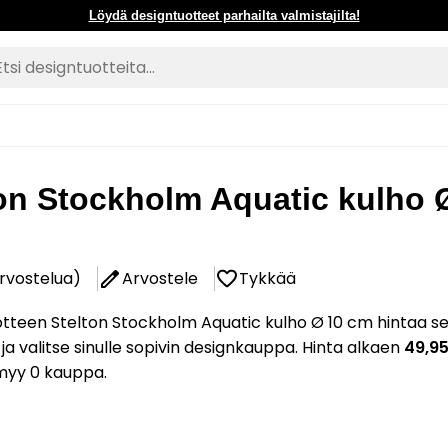
Löydä designtuotteet parhailta valmistajilta!
on Stockholm Aquatic kulho 
arvostelua)
Arvostele
Tykkää
otteen Stelton Stockholm Aquatic kulho Ø 10 cm hintaa s
 ja valitse sinulle sopivin designkauppa. Hinta alkaen
49,9
myy 0 kauppa.