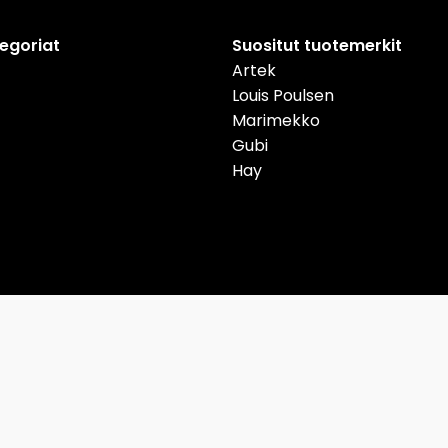
tegoriat
Suositut tuotemerkit
Artek
Louis Poulsen
Marimekko
Gubi
Hay
nmark
Deutschland
Österreich