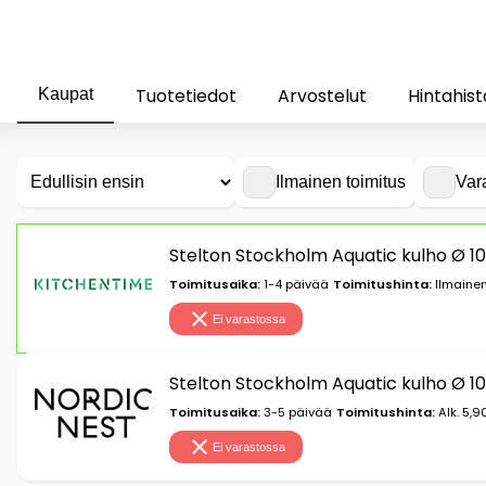
Tuotetiedot
Arvostelut
Hintahist
Kaupat
Ilmainen toimitus
Var
Stelton Stockholm Aquatic kulho Ø 1
Toimitusaika:
1-4 päivää
Toimitushinta:
Ilmainen
Ei varastossa
Stelton Stockholm Aquatic kulho Ø 1
Toimitusaika:
3-5 päivää
Toimitushinta:
Alk. 5,9
Ei varastossa