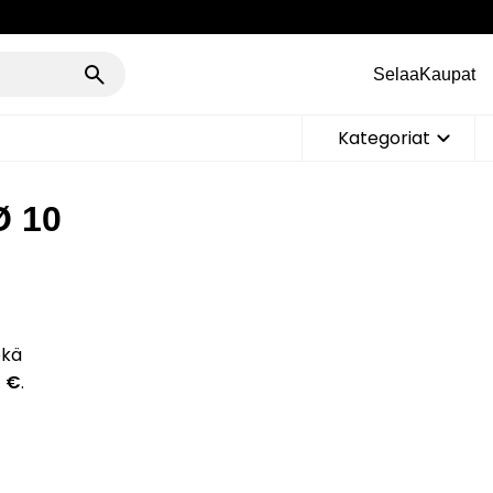
Selaa
Kaupat
Kategoriat
Ø 10
ekä
5 €
.