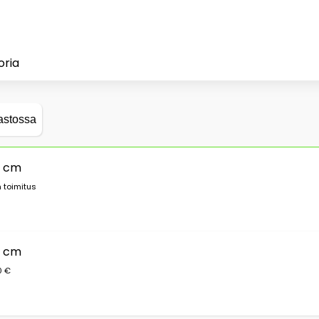
oria
astossa
0 cm
 toimitus
0 cm
0 €