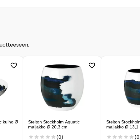
tuotteeseen.
c kulho Ø
Stelton Stockholm Aquatic
Stelton Stockhol
maljakko Ø 20,3 cm
maljakko Ø 13,1
(0)
(0