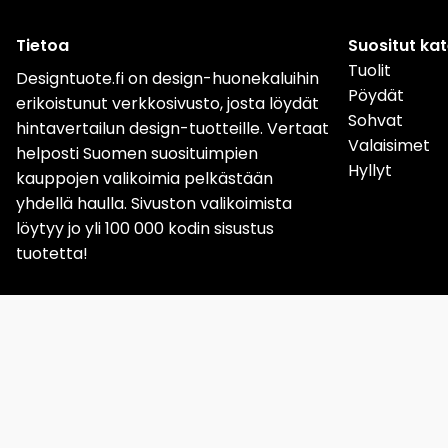
Tietoa
Suositut ka
Tuolit
Designtuote.fi on design-huonekaluihin
Pöydät
erikoistunut verkkosivusto, josta löydät
Sohvat
hintavertailun design-tuotteille. Vertaat
Valaisimet
helposti Suomen suosituimpien
Hyllyt
kauppojen valikoimia pelkästään
yhdellä haulla. Sivuston valikoimista
löytyy jo yli 100 000 kodin sisustus
tuotetta!
Sverige
Norge
Da
Löydät meidät nyt myös
Instagramista