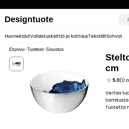
Designtuote
Huonekalut
Valaistus
Keittiö ja kattaus
Tekstiilit
Sohvat
Etusivu
>
Tuotteet
>
Sisustus
Stelt
cm
5.0
(0 
Vertaa tu
toimitusta
Tuotetta 