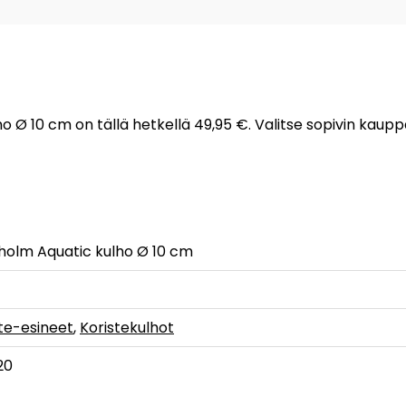
ho Ø 10 cm on tällä hetkellä 49,95 €. Valitse sopivin kaup
holm Aquatic kulho Ø 10 cm
te-esineet
,
Koristekulhot
20