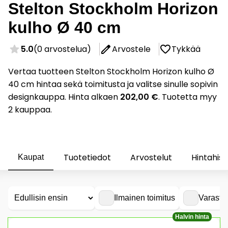
Stelton Stockholm Horizon
kulho Ø 40 cm
5.0
(0 arvostelua)
Arvostele
Tykkää
Vertaa tuotteen Stelton Stockholm Horizon kulho Ø
40 cm hintaa sekä toimitusta ja valitse sinulle sopivin
designkauppa. Hinta alkaen
202,00 €
. Tuotetta myy
2 kauppaa.
Tuotetiedot
Arvostelut
Hintahist
Kaupat
Ilmainen toimitus
Varasto
Halvin hinta