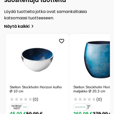
Löydä tuotteita jotka ovat samankaltaisia
katsomaasi tuotteeseen.
Näytä kaikki
Stelton Stockholm Horizon kulho
Stelton Stockholm Horiz
Ø 10 cm
maljakko Ø 20,3 cm
(0)
(0)
45,00 €
50,00 €
260,09 €
279,00 €