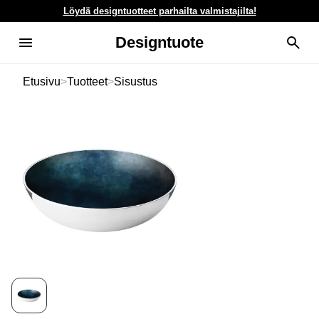
Löydä designtuotteet parhailta valmistajilta!
Designtuote
Etusivu
>
Tuotteet
>
Sisustus