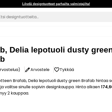
Löydä designtuotteet parhailta valmistajilta!
b, Delia lepotuoli dusty gree
ab
arvostelua)
Arvostele
Tykkää
tteen Brafab, Delia lepotuoli dusty green Brafab hintaa 
 ja valitse sinulle sopivin designkauppa. Hinta alkaen
174,6
myy 2 kauppaa.