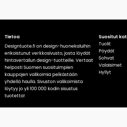
Tietoa
Suositut ka
Tuolit
Designtuote.fi on design-huonekaluihin
Pöydät
erikoistunut verkkosivusto, josta löydät
Sohvat
hintavertailun design-tuotteille. Vertaat
Valaisimet
helposti Suomen suosituimpien
Hyllyt
kauppojen valikoimia pelkästään
yhdellä haulla. Sivuston valikoimista
löytyy jo yli 100 000 kodin sisustus
tuotetta!
Sverige
Norge
Da