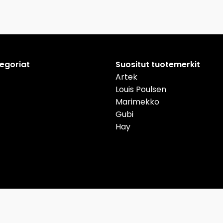
tegoriat
Suositut tuotemerkit
Artek
Louis Poulsen
Marimekko
Gubi
Hay
nmark
Deutschland
Österreich