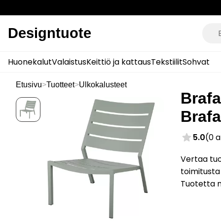
Designtuote
Huonekalut
Valaistus
Keittiö ja kattaus
Tekstiilit
Sohvat
Etusivu
>
Tuotteet
>
Ulkokalusteet
Brafa
Braf
5.0
(0 
Vertaa tuo
toimitusta
Tuotetta 