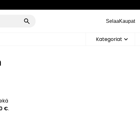
Selaa
Kaupat
Kategoriat
n
sekä
0 €
.