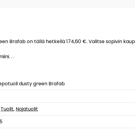
green Brafab on tällä hetkellä 174,60 €. Valitse sopivin ka
ni. . .
lepotuoli dusty green Brafab
,
Tuolit
,
Nojatuolit
5