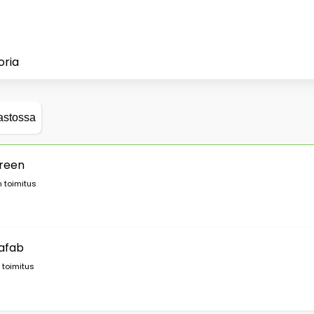
oria
astossa
green
 toimitus
rafab
 toimitus