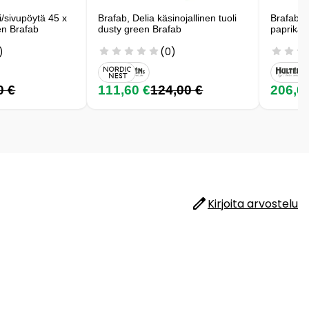
i/sivupöytä 45 x
Brafab, Delia käsinojallinen tuoli
Brafab, D
en Brafab
dusty green Brafab
paprika 
)
(0)
0 €
111,60 €
124,00 €
206,0
Kirjoita arvostelu