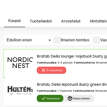
Tuotetiedot
Arvostelut
Hintahist
Kaupat
Ilmainen toimitus
Var
Brafab Delia lounge-nojatuoli Dusty 
Toimitusaika:
3-5 päivää
Toimitushinta:
Ilmainen
Ei varastossa
Brafab, Delia lepotuoli dusty green B
Toimitusaika:
1-4 päivää
Toimitushinta:
Ilmainen
Varastossa
Nopea toimitus