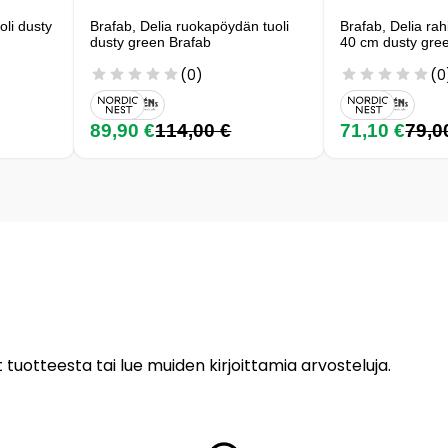
oli dusty
Brafab, Delia ruokapöydän tuoli
Brafab, Delia rah
dusty green Brafab
40 cm dusty gre
(0)
(0
89,90 €
114,00 €
71,10 €
79,0
 tuotteesta tai lue muiden kirjoittamia arvosteluja.